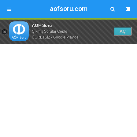
aofsoru.com
AÖF Soru
AÇ
Çıkmış Sorular Cepte
ÜCRETSİZ - Google Play'de