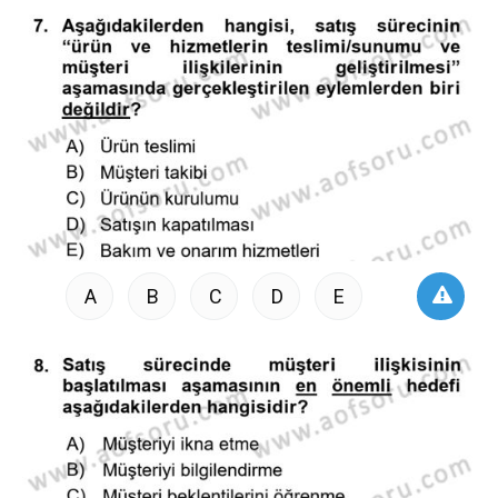
A
B
C
D
E