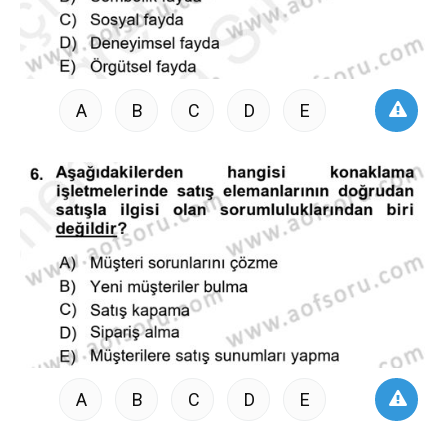
A
B
C
D
E
A
B
C
D
E