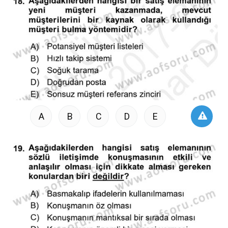
A
B
C
D
E