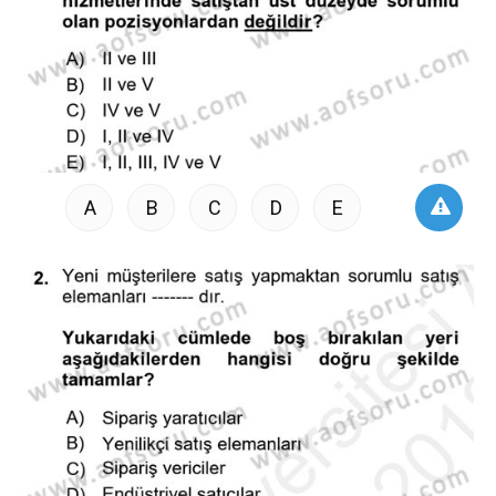
A
B
C
D
E