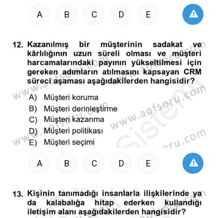
A
B
C
D
E
A
B
C
D
E