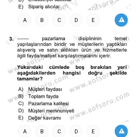
A
B
C
D
E
A
B
C
D
E