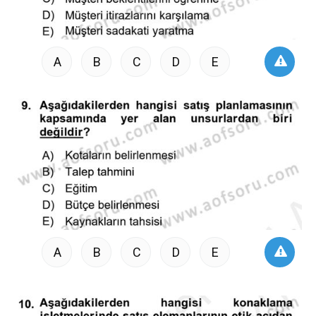
A
B
C
D
E
A
B
C
D
E