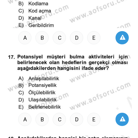
A
B
C
D
E
A
B
C
D
E