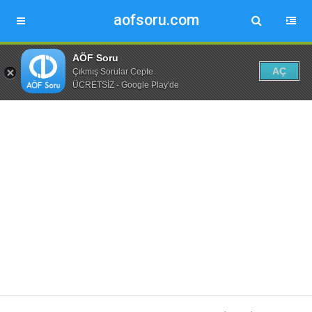
aofsoru.com
AÖF Soru
AÇ
Çıkmış Sorular Cepte
ÜCRETSİZ - Google Play'de