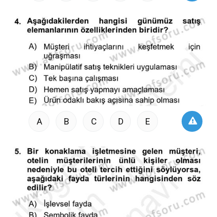
A
B
C
D
E