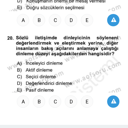
A
B
C
D
E
A
B
C
D
E