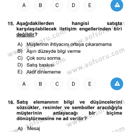
A
B
C
D
E
A
B
C
D
E