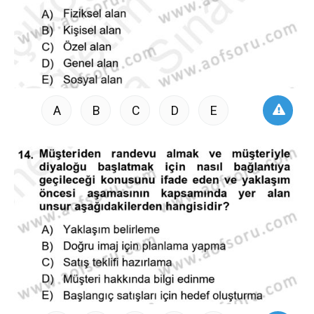
A
B
C
D
E