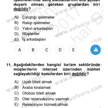
A
B
C
D
E