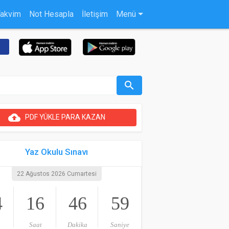
Takvim
Not Hesapla
İletişim
Menü
search
cloud_upload
PDF YÜKLE PARA KAZAN
Yaz Okulu Sınavı
22 Ağustos 2026 Cumartesi
4
16
46
59
Saat
Dakika
Saniye