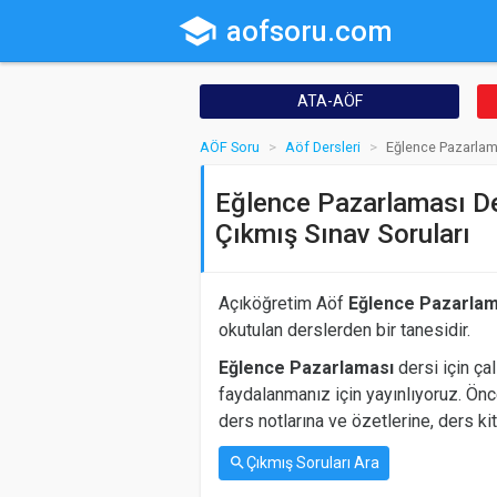
school
aofsoru.com
ATA-AÖF
AÖF Soru
Aöf Dersleri
Eğlence Pazarlama
Eğlence Pazarlaması De
Çıkmış Sınav Soruları
Açıköğretim Aöf
Eğlence Pazarlam
okutulan derslerden bir tanesidir.
Eğlence Pazarlaması
dersi için çal
faydalanmanız için yayınlıyoruz. Önce
ders notlarına ve özetlerine, ders kit
Çıkmış Soruları Ara
search