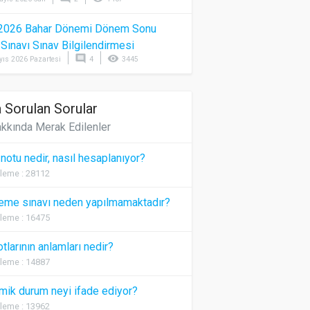
2026 Bahar Dönemi Dönem Sonu
) Sınavı Sınav Bilgilendirmesi
comment
visibility
yıs 2026 Pazartesi
4
3445
 Sorulan Sorular
kkında Merak Edilenler
 notu nedir, nasıl hesaplanıyor?
leme : 28112
eme sınavı neden yapılmamaktadır?
leme : 16475
otlarının anlamları nedir?
leme : 14887
ik durum neyi ifade ediyor?
leme : 13962