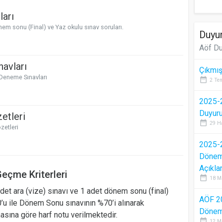
ları
önem sonu (Final) ve Yaz okulu sınav soruları.
Duyur
Aöf Du
avları
Çıkmış
 Deneme Sınavları
date_range
2 Te
2025-2
Duyur
etleri
date_range
29 H
zetleri
2025-2
Dönem 
Açıkla
eçme Kriterleri
date_range
18 M
adet ara (vize) sınavı ve 1 adet dönem sonu (final)
AÖF 2
0’u ile Dönem Sonu sınavının %70’i alınarak
Dönem 
asına göre harf notu verilmektedir.
date_range
12 M