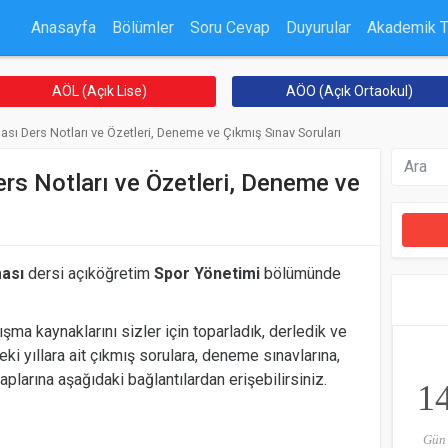
Anasayfa
Bölümler
Soru Cevap
Duyurular
Akademik 
AÖL (Açık Lise)
AÖO (Açık Ortaokul)
sı Ders Notları ve Özetleri, Deneme ve Çıkmış Sınav Soruları
rs Notları ve Özetleri, Deneme ve
ası
dersi açıköğretim
Spor Yönetimi
bölümünde
ışma kaynaklarını sizler için toparladık, derledik ve
ki yıllara ait çıkmış sorulara, deneme sınavlarına,
aplarına aşağıdaki bağlantılardan erişebilirsiniz.
1
Gün