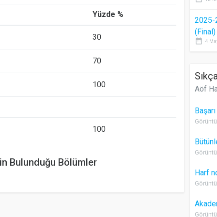
Yüzde %
2025-
(Final
30
date_range
4 Ma
70
Sıkça
100
Aöf Ha
Başarı
Görüntü
100
Bütünl
Görüntü
in Bulunduğu Bölümler
Harf n
Görüntü
Akadem
Görüntü