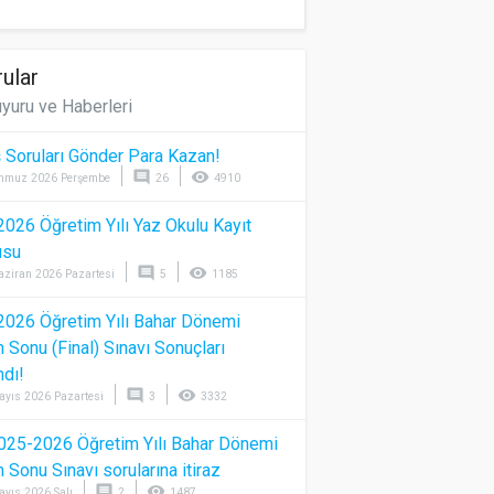
ular
yuru ve Haberleri
 Soruları Gönder Para Kazan!
comment
visibility
mmuz 2026 Perşembe
26
4910
026 Öğretim Yılı Yaz Okulu Kayıt
usu
comment
visibility
aziran 2026 Pazartesi
5
1185
026 Öğretim Yılı Bahar Dönemi
Sonu (Final) Sınavı Sonuçları
ndı!
comment
visibility
ayıs 2026 Pazartesi
3
3332
025-2026 Öğretim Yılı Bahar Dönemi
Sonu Sınavı sorularına itiraz
comment
visibility
ayıs 2026 Salı
2
1487