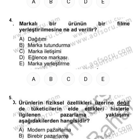
A
B
C
D
E
4.
A
B
C
D
E
5.