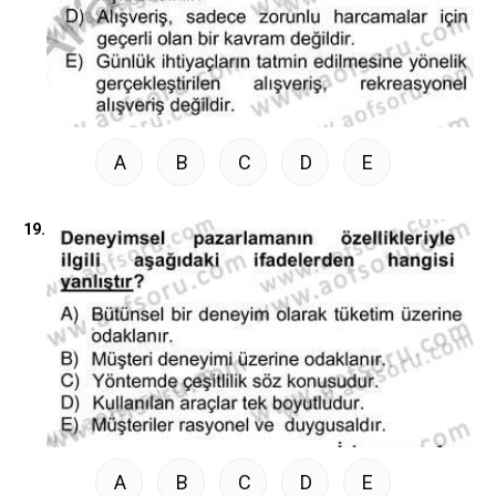
A
B
C
D
E
19.
A
B
C
D
E