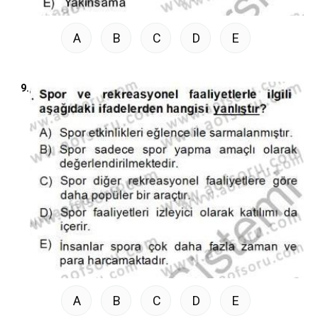
A
B
C
D
E
9.
A
B
C
D
E