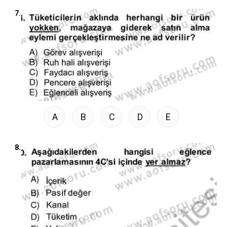
7.
A
B
C
D
E
8.