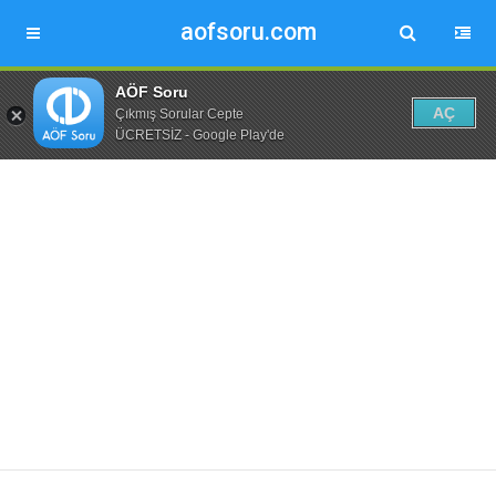
aofsoru.com
AÖF Soru
AÇ
Çıkmış Sorular Cepte
ÜCRETSİZ - Google Play'de