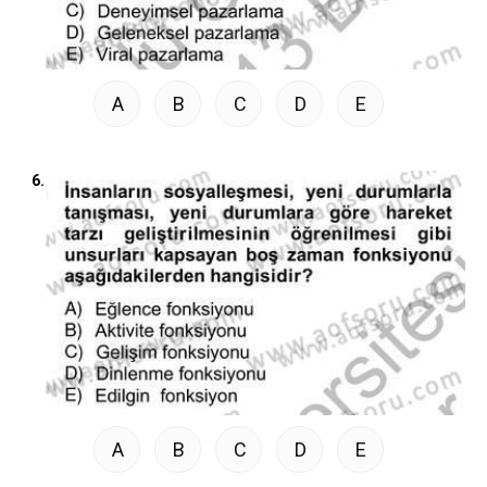
A
B
C
D
E
6.
A
B
C
D
E