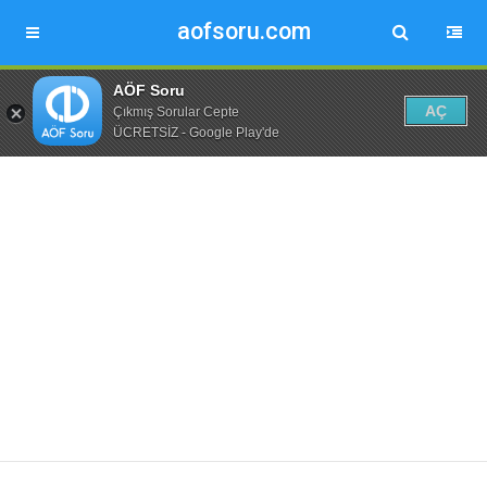
aofsoru.com
AÖF Soru
AÇ
Çıkmış Sorular Cepte
ÜCRETSİZ - Google Play'de