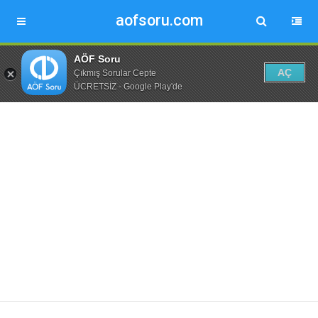
aofsoru.com
AÖF Soru
AÇ
Çıkmış Sorular Cepte
ÜCRETSİZ - Google Play'de