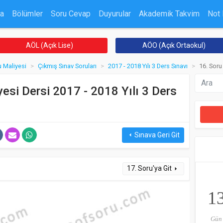
a
Bölümler
Soru Cevap
Duyurular
Akademik Takvim
Not
AÖL (Açık Lise)
AÖO (Açık Ortaokul)
u Maliyesi
Çıkmış Sınav Soruları
2017 - 2018 Yılı 3 Ders Sınavı
16. Soru
esi Dersi 2017 - 2018 Yılı 3 Ders
Sınava Geri Git
arrow_left
17. Soru'ya Git
arrow_right
1
Gün