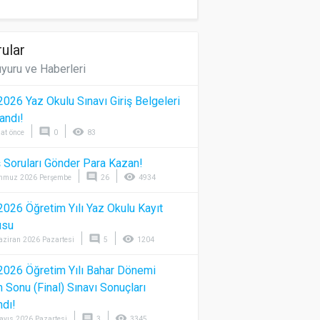
ular
yuru ve Haberleri
026 Yaz Okulu Sınavı Giriş Belgeleri
andı!
comment
visibility
at önce
0
83
 Soruları Gönder Para Kazan!
comment
visibility
mmuz 2026 Perşembe
26
4934
026 Öğretim Yılı Yaz Okulu Kayıt
usu
comment
visibility
aziran 2026 Pazartesi
5
1204
026 Öğretim Yılı Bahar Dönemi
Sonu (Final) Sınavı Sonuçları
ndı!
comment
visibility
ayıs 2026 Pazartesi
3
3345