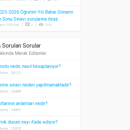
025-2026 Öğretim Yılı Bahar Dönemi
Sonu Sınavı sorularına itiraz
comment
visibility
ayıs 2026 Salı
2
1502
 Sorulan Sorular
kkında Merak Edilenler
 notu nedir, nasıl hesaplanıyor?
leme : 28125
eme sınavı neden yapılmamaktadır?
leme : 16488
otlarının anlamları nedir?
leme : 14901
ik durum neyi ifade ediyor?
leme : 13970