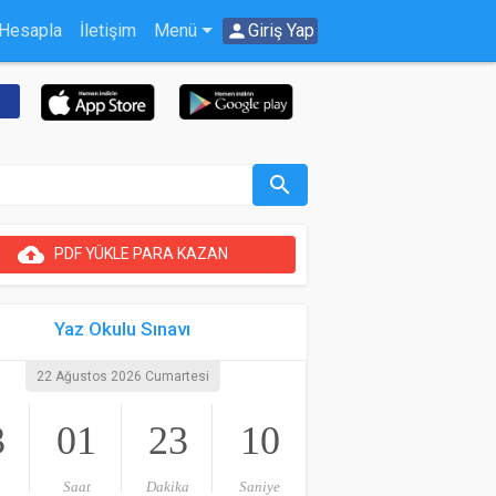
 Hesapla
İletişim
Menü
person
Giriş Yap
search
cloud_upload
PDF YÜKLE PARA KAZAN
Yaz Okulu Sınavı
22 Ağustos 2026 Cumartesi
3
01
23
10
Saat
Dakika
Saniye