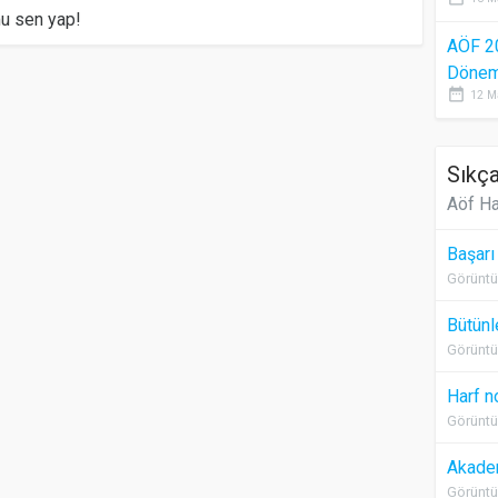
mu sen yap!
AÖF 2
Dönem 
date_range
12 M
Sıkça
Aöf Ha
Başarı
Görüntü
Bütünl
Görüntü
Harf n
Görüntü
Akadem
Görüntü