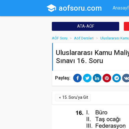
school
aofsoru.com
Anasayf
ATA-AÖF
AÖF Soru
Aöf Dersleri
Uluslararası Kam
Uluslararası Kamu Maliy
Sınavı 16. Soru
Paylaş:
15. Soru'ya Git
arrow_left