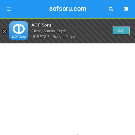
aofsoru.com
AÖF Soru
AÇ
Çıkmış Sorular Cepte
ÜCRETSİZ - Google Play'de