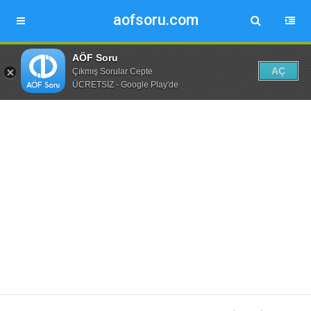
aofsoru.com
AÖF Soru
AÇ
Çıkmış Sorular Cepte
ÜCRETSİZ - Google Play'de