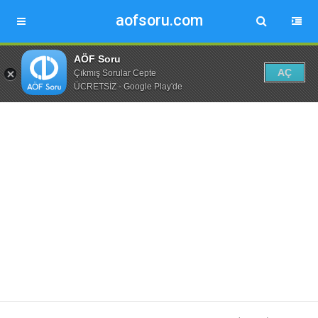
aofsoru.com
AÖF Soru
AÇ
Çıkmış Sorular Cepte
ÜCRETSİZ - Google Play'de