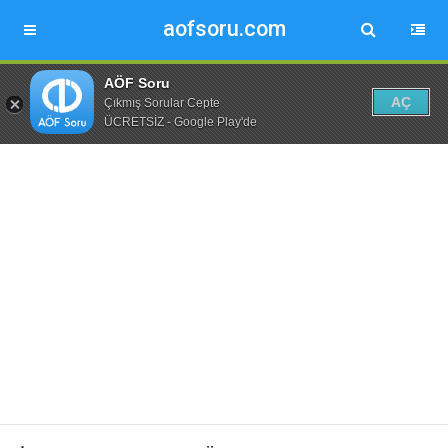
aofsoru.com
AÖF Soru
AÇ
Çıkmış Sorular Cepte
ÜCRETSİZ - Google Play'de