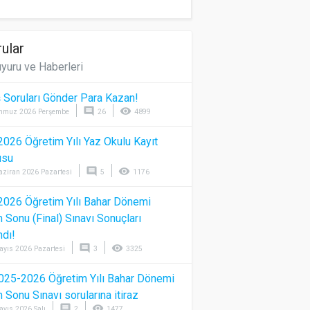
ular
yuru ve Haberleri
 Soruları Gönder Para Kazan!
comment
visibility
mmuz 2026 Perşembe
26
4899
026 Öğretim Yılı Yaz Okulu Kayıt
usu
comment
visibility
aziran 2026 Pazartesi
5
1176
026 Öğretim Yılı Bahar Dönemi
Sonu (Final) Sınavı Sonuçları
ndı!
comment
visibility
ayıs 2026 Pazartesi
3
3325
025-2026 Öğretim Yılı Bahar Dönemi
Sonu Sınavı sorularına itiraz
comment
visibility
ayıs 2026 Salı
2
1477