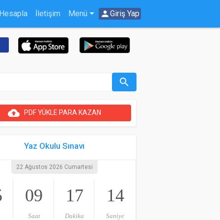
 Hesapla
İletişim
Menü
person
Giriş Yap
search
cloud_upload
PDF YÜKLE PARA KAZAN
Yaz Okulu Sınavı
22 Ağustos 2026 Cumartesi
5
09
17
14
Saat
Dakika
Saniye