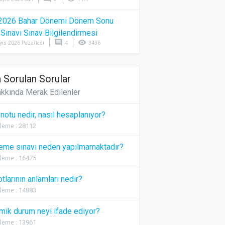
2026 Bahar Dönemi Dönem Sonu
) Sınavı Sınav Bilgilendirmesi
comment
visibility
yıs 2026 Pazartesi
4
3436
 Sorulan Sorular
kkında Merak Edilenler
 notu nedir, nasıl hesaplanıyor?
leme : 28112
eme sınavı neden yapılmamaktadır?
leme : 16475
otlarının anlamları nedir?
leme : 14883
ik durum neyi ifade ediyor?
leme : 13961