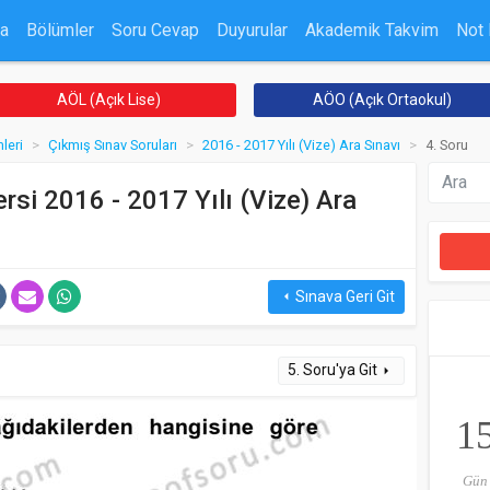
a
Bölümler
Soru Cevap
Duyurular
Akademik Takvim
Not
AÖL (Açık Lise)
AÖO (Açık Ortaokul)
leri
Çıkmış Sınav Soruları
2016 - 2017 Yılı (Vize) Ara Sınavı
4. Soru
si 2016 - 2017 Yılı (Vize) Ara
Sınava Geri Git
arrow_left
5. Soru'ya Git
arrow_right
1
Gün