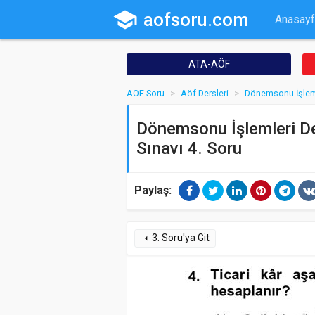
school
aofsoru.com
Anasayf
ATA-AÖF
AÖF Soru
Aöf Dersleri
Dönemsonu İşlem
Dönemsonu İşlemleri Der
Sınavı 4. Soru
Paylaş:
3. Soru'ya Git
arrow_left