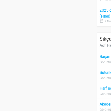
2025-
(Final
date_range
4 Ma
Sıkça
Aöf Ha
Başarı
Görüntü
Bütünl
Görüntü
Harf n
Görüntü
Akadem
Görüntü