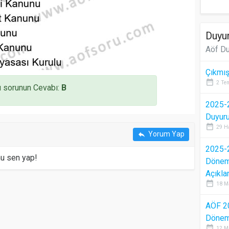
Duyur
Aöf Du
Çıkmış
date_range
2 Te
 sorunun Cevabı:
B
2025-2
Duyur
date_range
29 H
Yorum Yap
reply
2025-2
mu sen yap!
Dönem 
Açıkla
date_range
18 M
AÖF 2
Dönem 
date_range
12 M