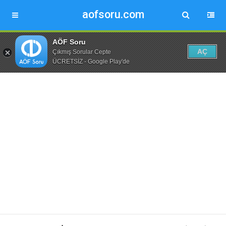
aofsoru.com
AÖF Soru
AÇ
Çıkmış Sorular Cepte
ÜCRETSİZ - Google Play'de