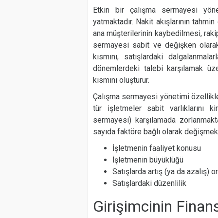
Etkin bir çalışma sermayesi yöne
yatmaktadır. Nakit akışlarının tahmi
ana müşterilerinin kaybedilmesi, rakip
sermayesi sabit ve değişken olarak
kısmını, satışlardaki dalgalanmal
dönemlerdeki talebi karşılamak üz
kısmını oluşturur.
Çalışma sermayesi yönetimi özellikle
tür işletmeler sabit varlıklarını ki
sermayesi) karşılamada zorlanmakta
sayıda faktöre bağlı olarak değişmekte
İşletmenin faaliyet konusu
İşletmenin büyüklüğü
Satışlarda artış (ya da azalış) o
Satışlardaki düzenlilik
Girişimcinin Fina