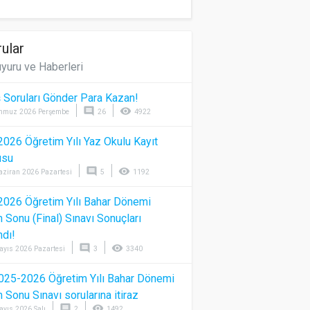
ular
yuru ve Haberleri
 Soruları Gönder Para Kazan!
comment
visibility
mmuz 2026 Perşembe
26
4922
026 Öğretim Yılı Yaz Okulu Kayıt
usu
comment
visibility
aziran 2026 Pazartesi
5
1192
026 Öğretim Yılı Bahar Dönemi
Sonu (Final) Sınavı Sonuçları
ndı!
comment
visibility
ayıs 2026 Pazartesi
3
3340
025-2026 Öğretim Yılı Bahar Dönemi
Sonu Sınavı sorularına itiraz
comment
visibility
ayıs 2026 Salı
2
1492