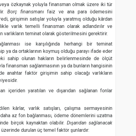
/veya özkaynak yoluyla finansman olmak üzere iki tür
lir.
Borç finansmanı
faiz ve ana para ödemesini
 kredi, girişimin satışlar yoluyla yaratmış olduğu kârdan
ikle varlık temelli finansman olarak adlandırılır ve
an varlıkların teminat olarak gösterilmesini gerektirir.
ağlanması ise karşılığında herhangi bir teminat
p ya da ortaklarının koymuş olduğu parayı ifade eder
ki sahip olunan hakların belirlenmesinde de ölçüt
uyla finansman sağlanmasının ya da bunların hangisinin
e anahtar faktör girişimin sahip olacağı varlıkların
viyesidir.
an içeriden yaratılan ve dışarıdan sağlanan fonlar
ilen kârlar, varlık satışları, çalışma sermayesinin
ra daha az fon bağlanması, ödeme dönemlerini uzatma
nde birçok kaynaktan olabilir.
Dışarıdan sağlanacak
üzerinde durulan üç temel faktör şunlardır: