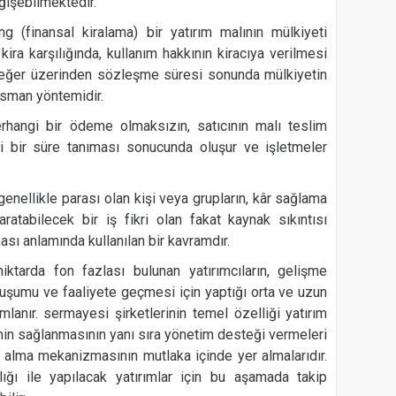
ğişebilmektedir.
ng (finansal kiralama) bir yatırım malının mülkiyeti
r kira karşılığında, kullanım hakkının kiracıya verilmesi
eğer üzerinden sözleşme süresi sonunda mülkiyetin
nsman yöntemidir.
herhangi bir ödeme olmaksızın, satıcının malı teslim
li bir süre tanıması sonucunda oluşur ve işletmeler
genellikle parası olan kişi veya grupların, kâr sağlama
atabilecek bir iş fikri olan fakat kaynak sıkıntısı
ası anlamında kullanılan bir kavramdır.
iktarda fon fazlası bulunan yatırımcıların, gelişme
luşumu ve faaliyete geçmesi için yaptığı orta ve uzun
ımlanır.
sermayesi şirketlerinin temel özelliği yatırım
nin sağlanmasının yanı sıra yönetim desteği vermeleri
ar alma mekanizmasının mutlaka içinde yer almalarıdır.
ğı ile yapılacak yatırımlar için bu aşamada takip