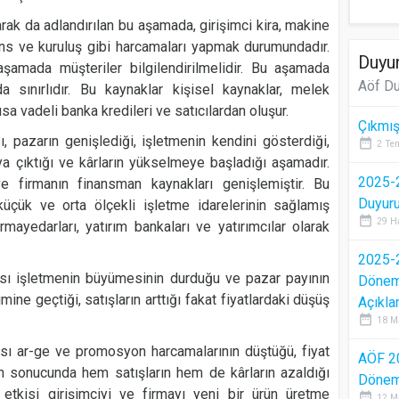
arak da adlandırılan bu aşamada, girişimci kira, makine
ans ve kuruluş gibi harcamaları yapmak durumundadır.
Duyur
şamada müşteriler bilgilendirilmelidir. Bu aşamada
Aöf Du
a sınırlıdır. Bu kaynaklar kişisel kaynaklar, melek
kısa vadeli banka kredileri ve satıcılardan oluşur.
Çıkmış
 pazarın genişlediği, işletmenin kendini gösterdiği,
date_range
2 Te
aya çıktığı ve kârların yükselmeye başladığı aşamadır.
2025-2
 firmanın finansman kaynakları genişlemiştir. Bu
Duyur
r, küçük ve orta ölçekli işletme idarelerinin sağlamış
date_range
29 H
rmayedarları, yatırım bankaları ve yatırımcılar olarak
2025-2
sı işletmenin büyümesinin durduğu ve pazar payının
Dönem 
mine geçtiği, satışların arttığı fakat fiyatlardaki düşüş
Açıkla
date_range
18 M
sı ar-ge ve promosyon harcamalarının düştüğü, fiyat
AÖF 2
ın sonucunda hem satışların hem de kârların azaldığı
Dönem 
tkisi girişimciyi ve firmayı yeni bir ürün üretme
date_range
12 M