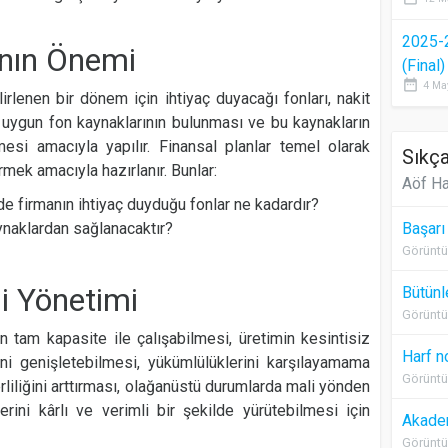
2025-
nın Önemi
(Final
date_range
4 Ma
irlenen bir dönem için ihtiyaç duyacağı fonları, nakit
n uygun fon kaynaklarının bulunması ve bu kaynakların
mesi amacıyla yapılır. Finansal planlar temel olarak
Sıkça
mek amacıyla hazırlanır. Bunlar:
Aöf Ha
e firmanın ihtiyaç duyduğu fonlar ne kadardır?
aynaklardan sağlanacaktır?
Başarı
Görüntü
i Yönetimi
Bütünl
Görüntü
 tam kapasite ile çalışabilmesi, üretimin kesintisiz
Harf n
i genişletebilmesi, yükümlülüklerini karşılayamama
Görüntü
ğerliliğini arttırması, olağanüstü durumlarda mali yönden
rini kârlı ve verimli bir şekilde yürütebilmesi için
Akadem
Görüntü