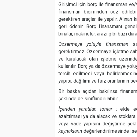
Girişimci için borç ile finansman ve
finansman biçiminden söz edilebi
gerektiren araçlar ile yapılır. Alınan
geri ödenir. Borç finansmanı genell
binalar, makineler, arazi gibi bazı dur
Özsermaye yoluyla finansman
s
gerektirmez. Özsermaye işletme sahi
ve kurulacak olan işletme üzerinde
kullanılır. Borç ya da özsermaye yol
tercih edilmesi veya belirlenmesind
yapısı, dağılımı ve faiz oranlarının se
Bir başka açıdan bakılırsa finansm
şeklinde de sınıflandırılabilir.
İçeriden yaratılan fonlar
; elde ed
azaltılması ya da alacak ve stokla
veya vade yapısını değiştirme şekli
kaynakların
değerlendirilmesinde ise 