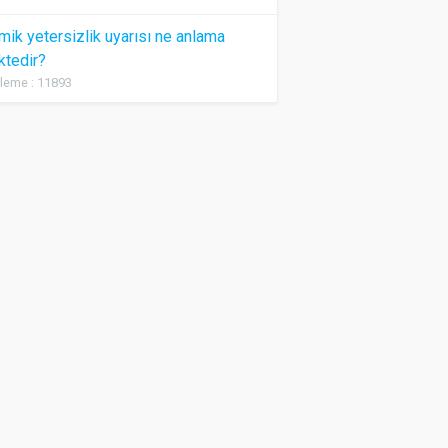
ik yetersizlik uyarısı ne anlama
ktedir?
leme : 11893