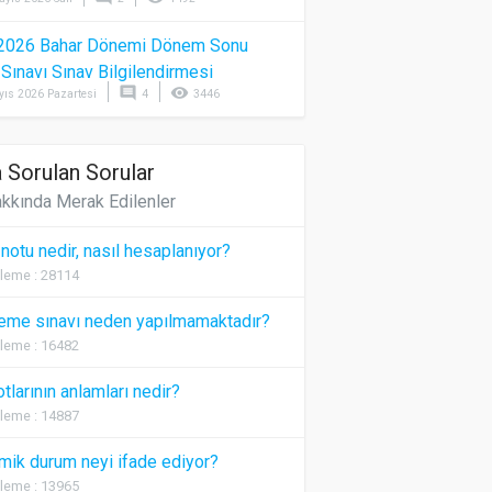
2026 Bahar Dönemi Dönem Sonu
) Sınavı Sınav Bilgilendirmesi
comment
visibility
yıs 2026 Pazartesi
4
3446
 Sorulan Sorular
kkında Merak Edilenler
 notu nedir, nasıl hesaplanıyor?
leme : 28114
eme sınavı neden yapılmamaktadır?
leme : 16482
otlarının anlamları nedir?
leme : 14887
ik durum neyi ifade ediyor?
leme : 13965