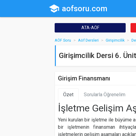
school
aofsoru.com
ATA-AÖF
AÖF Soru
Aöf Dersleri
Girişimcilik
De
Girişimcilik Dersi 6. Üni
Girişim Finansmanı
Özet
Sorularla Öğrenelim
İşletme Gelişim A
Yeni kurulan bir işletme ile büyüme 
bir işletmenin finansman ihtiyaçl
işletmelerin gelişim aşamaları açıklan