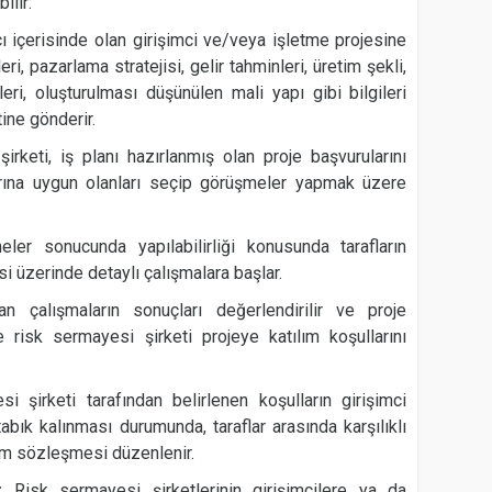
ilir:
cı içerisinde olan girişimci ve/veya işletme projesine
eri, pazarlama stratejisi, gelir tahminleri, üretim şekli,
leri, oluşturulması düşünülen mali yapı gibi bilgileri
tine gönderir.
irketi, iş planı hazırlanmış olan proje başvurularını
rına uygun olanları seçip görüşmeler yapmak üzere
meler sonucunda yapılabilirliği konusunda tarafların
i üzerinde detaylı çalışmalara başlar.
 çalışmaların sonuçları değerlendirilir ve proje
 risk sermayesi şirketi projeye katılım koşullarını
i şirketi tarafından belirlenen koşulların girişimci
ık kalınması durumunda, taraflar arasında karşılıklı
rım sözleşmesi düzenlenir.
:
Risk sermayesi şirketlerinin girişimcilere ya da