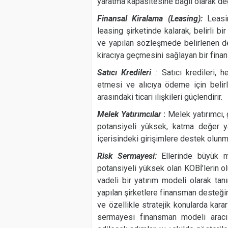
yaratma kapasitesine bağlı olarak de
Finansal Kiralama (Leasing):
Leasi
leasing şirketinde kalarak, belirli bi
ve yapılan sözleşmede belirlenen d
kiracıya geçmesini sağlayan bir fina
Satıcı Kredileri
:
Satıcı kredileri, 
etmesi ve alıcıya ödeme için belir
arasındaki ticari ilişkileri güçlendirir.
Melek Yatırımcılar
:
Melek yatırımcı, 
potansiyeli yüksek, katma değer yar
içerisindeki girişimlere destek olunm
Risk Sermayesi:
Ellerinde büyük m
potansiyeli yüksek olan KOBİ’lerin o
vadeli bir yatırım modeli olarak tan
yapılan şirketlere finansman desteği
ve özellikle stratejik konularda kar
sermayesi finansman modeli aracılı