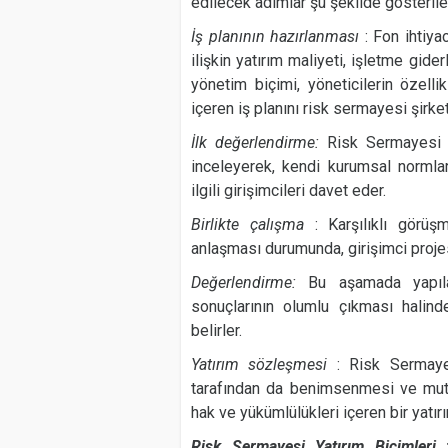
edilecek adımlar şu şekilde gösterileb
İş planının hazırlanması
: Fon ihtiya
ilişkin yatırım maliyeti, işletme giderl
yönetim biçimi, yöneticilerin özellik
içeren iş planını risk sermayesi şirke
İlk değerlendirme:
Risk Sermayesi ş
inceleyerek, kendi kurumsal normla
ilgili girişimcileri davet eder.
Birlikte çalışma
: Karşılıklı görüş
anlaşması durumunda, girişimci projes
Değerlendirme:
Bu aşamada yapılan
sonuçlarının olumlu çıkması halinde
belirler.
Yatırım sözleşmesi
: Risk Sermayes
tarafından da benimsenmesi ve mutab
hak ve yükümlülükleri içeren bir yatı
Risk Sermayesi Yatırım Biçimleri