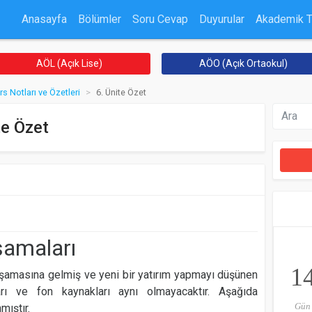
Anasayfa
Bölümler
Soru Cevap
Duyurular
Akademik 
AÖL (Açık Lise)
AÖO (Açık Ortaokul)
rs Notları ve Özetleri
6. Ünite Özet
te Özet
şamaları
1
aşamasına gelmiş ve yeni bir yatırım yapmayı düşünen
arı ve fon kaynakları aynı olmayacaktır. Aşağıda
Gün
mıştır.