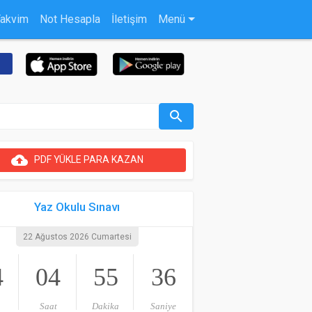
Takvim
Not Hesapla
İletişim
Menü
search
cloud_upload
PDF YÜKLE PARA KAZAN
Yaz Okulu Sınavı
22 Ağustos 2026 Cumartesi
4
04
55
35
Saat
Dakika
Saniye