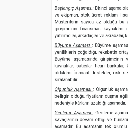
Başlangıç Aşaması:
Birinci aşama ol
ve ekipman, stok, ücret, reklam, lis
Müşterilerin sayıca az olduğu bu a
girişimcinin finansman kaynakları d
yatırımcılar, arkadaşlar ve akrabalar, 
Büyüme Aşaması
: Büyüme aşaması,
yeniliklerin çoğaldığı, rekabetin ort
Büyüme aşamasında girişimcinin ve
kaynaklar, satıcılar, ticari bankala
oldukları finansal destekler, risk se
sıralanabilir.
Olgunluk Aşaması
: Olgunluk aşama
belirgin olduğu, fiyatların düşme eğili
nedeniyle kârların azaldığı aşamadır.
Gerileme Aşaması
: Gerileme aşama
savaşlarının devam ettiği ve bunlar
aşamadır. Bu aşamanın tek olumlu e