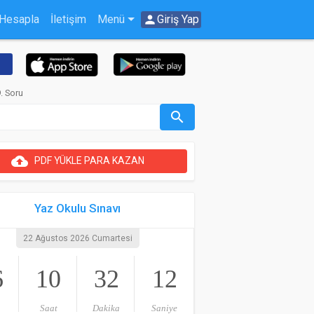
 Hesapla
İletişim
Menü
person
Giriş Yap
. Soru
search
cloud_upload
PDF YÜKLE PARA KAZAN
Yaz Okulu Sınavı
22 Ağustos 2026 Cumartesi
6
10
32
12
Saat
Dakika
Saniye