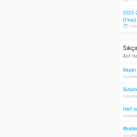
2025-
(Final
date_range
4 Ma
Sıkça
Aöf Ha
Başarı
Görüntü
Bütünl
Görüntü
Harf n
Görüntü
Akadem
Görüntü