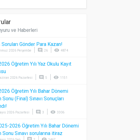
ular
yuru ve Haberleri
 Soruları Gönder Para Kazan!
comment
visibility
mmuz 2026 Perşembe
26
4874
026 Öğretim Yılı Yaz Okulu Kayıt
usu
comment
visibility
aziran 2026 Pazartesi
5
1151
026 Öğretim Yılı Bahar Dönemi
Sonu (Final) Sınavı Sonuçları
ndı!
comment
visibility
ayıs 2026 Pazartesi
3
3306
025-2026 Öğretim Yılı Bahar Dönemi
Sonu Sınavı sorularına itiraz
comment
visibility
ayıs 2026 Salı
2
1467