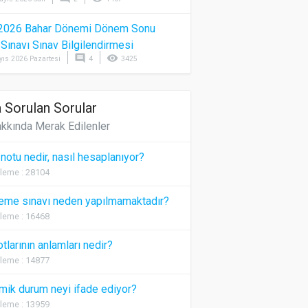
2026 Bahar Dönemi Dönem Sonu
) Sınavı Sınav Bilgilendirmesi
comment
visibility
yıs 2026 Pazartesi
4
3425
 Sorulan Sorular
kkında Merak Edilenler
 notu nedir, nasıl hesaplanıyor?
leme : 28104
eme sınavı neden yapılmamaktadır?
leme : 16468
otlarının anlamları nedir?
leme : 14877
ik durum neyi ifade ediyor?
leme : 13959