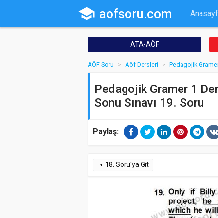
school
aofsoru.com
Anasayf
ATA-AÖF
AÖF Soru
Aöf Dersleri
Pedagojik Gramer
Pedagojik Gramer 1 Der
Sonu Sınavı 19. Soru
Paylaş:
18. Soru'ya Git
arrow_left