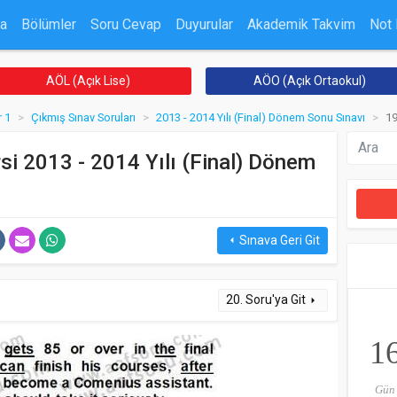
a
Bölümler
Soru Cevap
Duyurular
Akademik Takvim
Not
AÖL (Açık Lise)
AÖO (Açık Ortaokul)
 1
Çıkmış Sınav Soruları
2013 - 2014 Yılı (Final) Dönem Sonu Sınavı
19
si 2013 - 2014 Yılı (Final) Dönem
Sınava Geri Git
arrow_left
20. Soru'ya Git
arrow_right
1
Gün