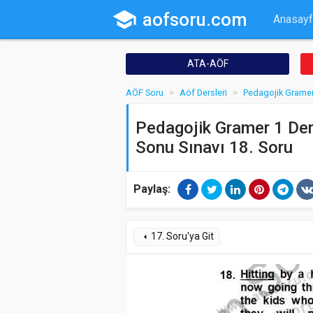
school
aofsoru.com
Anasayf
ATA-AÖF
AÖF Soru
Aöf Dersleri
Pedagojik Gramer
Pedagojik Gramer 1 Der
Sonu Sınavı 18. Soru
Paylaş:
17. Soru'ya Git
arrow_left