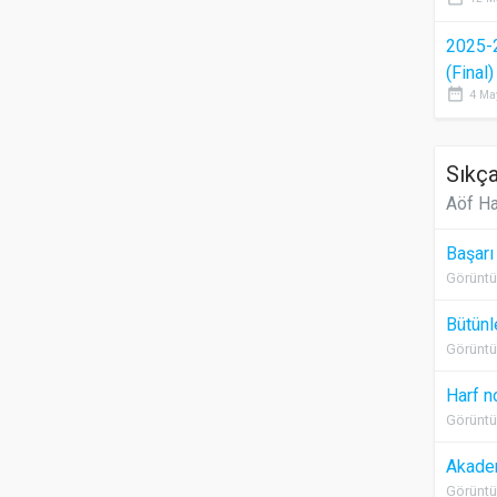
2025-
(Final
date_range
4 Ma
Sıkça
Aöf Ha
Başarı
Görüntü
Bütünl
Görüntü
Harf n
Görüntü
Akadem
Görüntü