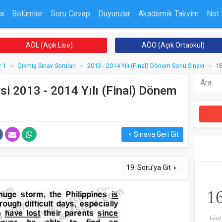
a
Bölümler
Soru Cevap
Duyurular
Akademik Takvim
Not
AÖL (Açık Lise)
AÖO (Açık Ortaokul)
 1
Çıkmış Sınav Soruları
2013 - 2014 Yılı (Final) Dönem Sonu Sınavı
18
si 2013 - 2014 Yılı (Final) Dönem
Sınava Geri Git
arrow_left
19. Soru'ya Git
arrow_right
1
Gün