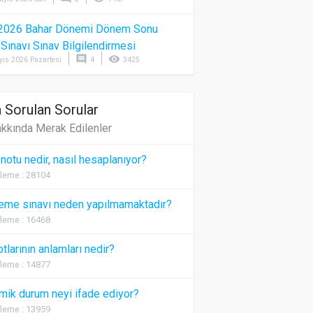
2026 Bahar Dönemi Dönem Sonu
) Sınavı Sınav Bilgilendirmesi
comment
visibility
yıs 2026 Pazartesi
4
3425
 Sorulan Sorular
kkında Merak Edilenler
 notu nedir, nasıl hesaplanıyor?
leme : 28104
eme sınavı neden yapılmamaktadır?
leme : 16468
otlarının anlamları nedir?
leme : 14877
ik durum neyi ifade ediyor?
leme : 13959