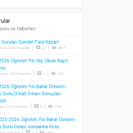
ular
yuru ve Haberleri
 Soruları Gönder Para Kazan!
comment
visibility
mmuz 2026 Perşembe
26
4874
026 Öğretim Yılı Yaz Okulu Kayıt
usu
comment
visibility
aziran 2026 Pazartesi
5
1151
026 Öğretim Yılı Bahar Dönemi
Sonu (Final) Sınavı Sonuçları
ndı!
comment
visibility
ayıs 2026 Pazartesi
3
3306
025-2026 Öğretim Yılı Bahar Dönemi
Sonu Sınavı sorularına itiraz
comment
visibility
ayıs 2026 Salı
2
1467