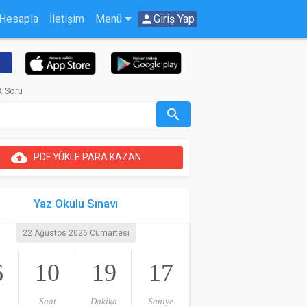
 Hesapla
İletişim
Menü
person
Giriş Yap
. Soru
search
cloud_upload
PDF YÜKLE PARA KAZAN
Yaz Okulu Sınavı
22 Ağustos 2026 Cumartesi
6
10
19
17
Saat
Dakika
Saniye