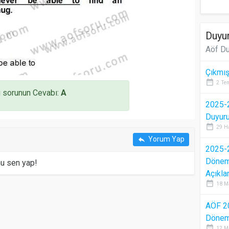
Duyur
Aöf Du
Çıkmış
date_range
2 Te
 sorunun Cevabı:
A
2025-2
Duyur
date_range
29 H
Yorum Yap
reply
2025-2
Dönem 
mu sen yap!
Açıkla
date_range
18 M
AÖF 2
Dönem 
date_range
12 M