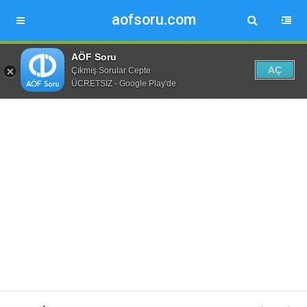
aofsoru.com
AÖF Soru
AÇ
Çıkmış Sorular Cepte
ÜCRETSİZ - Google Play'de