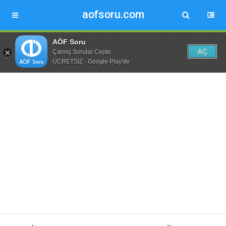
aofsoru.com
AÖF Soru
AÇ
Çıkmış Sorular Cepte
ÜCRETSİZ - Google Play'de