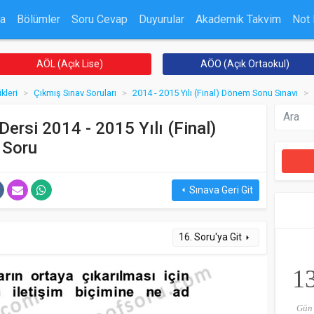
a
Bölümler
Soru Cevap
Duyurular
Akademik Takvim
Not
AÖL (Açık Lise)
AÖO (Açık Ortaokul)
ikleri
Çıkmış Sınav Soruları
2014 - 2015 Yılı (Final) Dönem Sonu Sınavı
i Dersi 2014 - 2015 Yılı (Final)
 Soru
Sınava Geri Git
arrow_left
16. Soru'ya Git
arrow_right
1
Gün