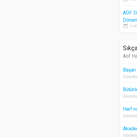
AÖF 2
Dönem 
date_range
12 M
Sıkça
Aöf Ha
Başarı
Görüntü
Bütünl
Görüntü
Harf n
Görüntü
Akadem
Görüntü