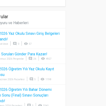
ular
yuru ve Haberleri
026 Yaz Okulu Sınavı Giriş Belgeleri
andı!
comment
visibility
at önce
0
57
 Soruları Gönder Para Kazan!
comment
visibility
mmuz 2026 Perşembe
26
4927
026 Öğretim Yılı Yaz Okulu Kayıt
usu
comment
visibility
aziran 2026 Pazartesi
5
1198
026 Öğretim Yılı Bahar Dönemi
Sonu (Final) Sınavı Sonuçları
ndı!
comment
visibility
ayıs 2026 Pazartesi
3
3341