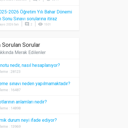
025-2026 Öğretim Yılı Bahar Dönemi
Sonu Sınavı sorularına itiraz
comment
visibility
ayıs 2026 Salı
2
1501
 Sorulan Sorular
kkında Merak Edilenler
 notu nedir, nasıl hesaplanıyor?
leme : 28123
eme sınavı neden yapılmamaktadır?
leme : 16487
otlarının anlamları nedir?
leme : 14898
ik durum neyi ifade ediyor?
leme : 13969