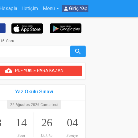
 Hesapla
İletişim
Menü
person
Giriş Yap
15. Soru
search
cloud_upload
PDF YÜKLE PARA KAZAN
Yaz Okulu Sınavı
22 Ağustos 2026 Cumartesi
3
14
26
04
Saat
Dakika
Saniye