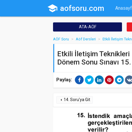
school
aofsoru.com
Anasayf
ATA-AÖF
AÖF Soru
Aöf Dersleri
Etkili İletişim Tekn
Etkili İletişim Teknikler
Dönem Sonu Sınavı 15.
Paylaş:
14. Soru'ya Git
arrow_left