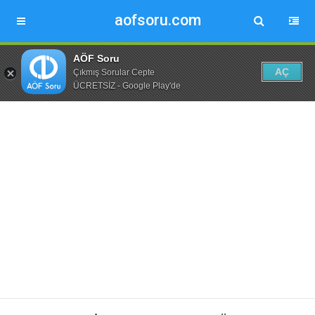
aofsoru.com
AÖF Soru
AÇ
Çıkmış Sorular Cepte
ÜCRETSİZ - Google Play'de