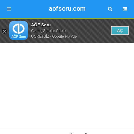
aofsoru.com
AÖF Soru
AÇ
Çıkmış Sorular Cepte
ÜCRETSİZ - Google Play'de