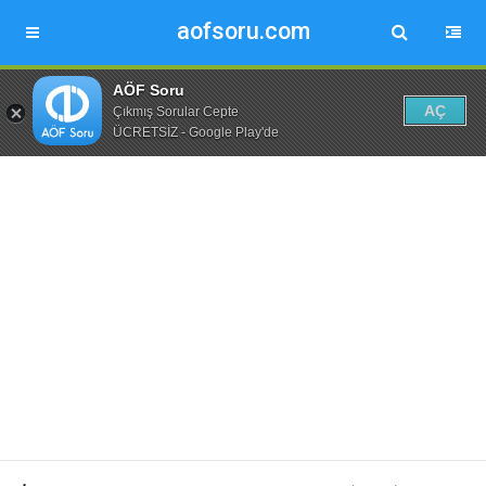
aofsoru.com
AÖF Soru
AÇ
Çıkmış Sorular Cepte
ÜCRETSİZ - Google Play'de