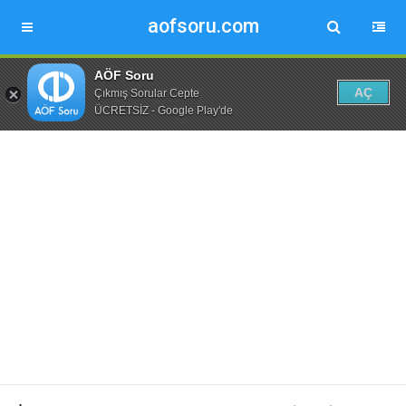
aofsoru.com
AÖF Soru
AÇ
Çıkmış Sorular Cepte
ÜCRETSİZ - Google Play'de