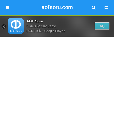
aofsoru.com
AÖF Soru
AÇ
Çıkmış Sorular Cepte
ÜCRETSİZ - Google Play'de