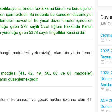
habilitasyonu, birden fazla kamu kurum ve kuruluşunun
eri içermektedir. Bu nedenle bu konudaki düzenleyici
Duyur
nlemeler mevcuttur. Bu yasal düzenlemeler içinde en
Aöf Du
rürlüğe giren 573 sayılı Özel Eğitim Hakkında Kanun
ürürlüğe giren 5378 sayılı Engelliler Kanunu’dur.
Çıkmış
date_range
2 Te
2025-2
hangi maddeleri yetersizliği olan bireylerin temel
Duyur
date_range
29 H
2025-2
 maddesi (41., 42., 49., 50., 60. ve 61. maddeler)
Dönem 
larını düzenlemektedir.
Açıkla
date_range
18 M
ailenin korunması ve çocuk hakları üzerine olan 41.
AÖF 2
Dönem 
date_range
12 M