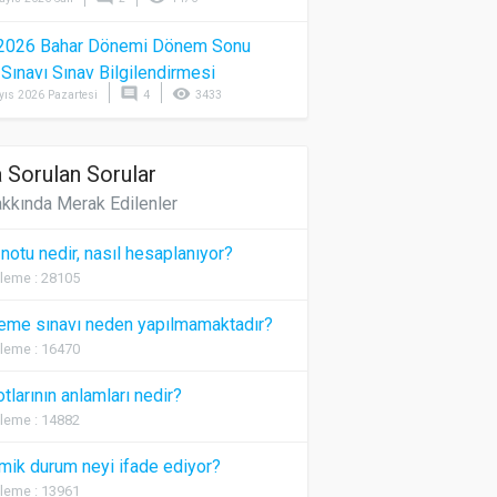
2026 Bahar Dönemi Dönem Sonu
) Sınavı Sınav Bilgilendirmesi
comment
visibility
yıs 2026 Pazartesi
4
3433
 Sorulan Sorular
kkında Merak Edilenler
 notu nedir, nasıl hesaplanıyor?
leme : 28105
eme sınavı neden yapılmamaktadır?
leme : 16470
otlarının anlamları nedir?
leme : 14882
ik durum neyi ifade ediyor?
leme : 13961