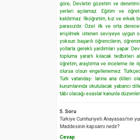
göre, Devletin gözetim ve denetimi a
yerleri açılamaz. Eğitim ve öğre
kaldırmaz. İlköğretim, kız ve erkek b
parasızdır. Özel ilk ve orta derecel
erişilmek istenen seviyeye uygun ol
yoksun başarılı öğrencilerin, öğreni
yollarla gerekli yardımları yapar. Dev
topluma yararlı kılacak tedbirleri 
öğretim, araştırma ve inceleme ile ilgi
olursa olsun engellenemez. Türkçed
Türk vatandaş- larına ana dilleri 
kurumlarında okutulacak yabancı dill
tâbi olacağı esaslar kanunla düzenleni
5. Soru
Türkiye Cumhuriyeti Anayasası'nın yur
Maddesinin kapsamı nedir?
Cevap