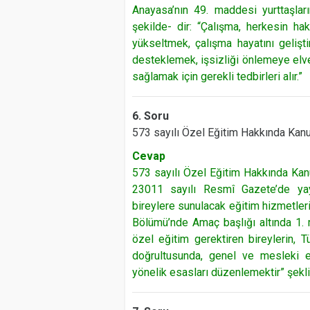
Anayasa’nın 49. maddesi yurttaşlar
şekilde- dir: “Çalışma, herkesin hak
yükseltmek, çalışma hayatını gelişti
desteklemek, işsizliği önlemeye elve
sağlamak için gerekli tedbirleri alır.”
6. Soru
573 sayılı Özel Eğitim Hakkında Ka
Cevap
573 sayılı Özel Eğitim Hakkında Ka
23011 sayılı Resmî Gazete’de yayı
bireylere sunulacak eğitim hizmetler
Bölümü’nde Amaç başlığı altında 1
özel eğitim gerektiren bireylerin, T
doğrultusunda, genel ve mesleki eğ
yönelik esasları düzenlemektir” şekl