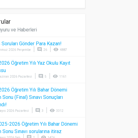
ular
yuru ve Haberleri
 Soruları Gönder Para Kazan!
comment
visibility
mmuz 2026 Perşembe
26
4887
026 Öğretim Yılı Yaz Okulu Kayıt
usu
comment
visibility
aziran 2026 Pazartesi
5
1161
026 Öğretim Yılı Bahar Dönemi
Sonu (Final) Sınavı Sonuçları
ndı!
comment
visibility
ayıs 2026 Pazartesi
3
3312
025-2026 Öğretim Yılı Bahar Dönemi
Sonu Sınavı sorularına itiraz
comment
visibility
ayıs 2026 Salı
2
1476