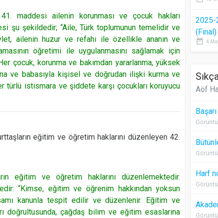
n 41. maddesi ailenin korunması ve çocuk hakları
2025-
si şu şekildedir; “Aile, Türk toplumunun temelidir ve
(Final
let, ailenin huzur ve refahı ile özellikle ananın ve
date_range
4 Ma
amasının öğretimi ile uygulanmasını sağlamak için
rar. Her çocuk, korunma ve bakımdan yararlanma, yüksek
ana ve babasıyla kişisel ve doğrudan ilişki kurma ve
Sıkça
er türlü istismara ve şiddete karşı çocukları koruyucu
Aöf Ha
Başarı
Görüntü
rttaşların eğitim ve öğretim haklarını düzenleyen 42.
Bütünl
Görüntü
Harf n
rın eğitim ve öğretim haklarını düzenlemektedir.
Görüntü
edir: “Kimse, eğitim ve öğrenim hakkından yoksun
amı kanunla tespit edilir ve düzenlenir. Eğitim ve
Akadem
ları doğrultusunda, çağdaş bilim ve eğitim esaslarına
Görüntü