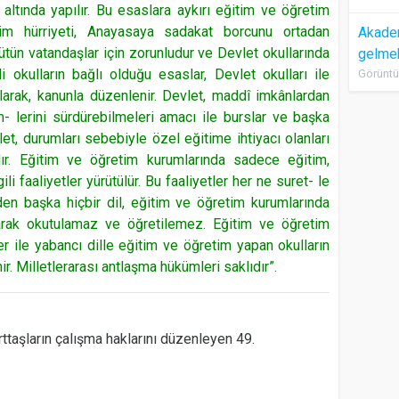
ltında yapılır. Bu esaslara aykırı eğitim ve öğretim
tim hürriyeti, Anayasaya sadakat borcunu ortadan
Akadem
ütün vatandaşlar için zorunludur ve Devlet okullarında
gelme
i okulların bağlı olduğu esaslar, Devlet okulları ile
Görüntü
arak, kanunla düzenlenir. Devlet, maddî imkânlardan
m- lerini sürdürebilmeleri amacı ile burslar ve başka
let, durumları sebebiyle özel eğitime ihtiyacı olanları
alır. Eğitim ve öğretim kurumlarında sadece eğitim,
li faaliyetler yürütülür. Bu faaliyetler her ne suret- le
en başka hiçbir dil, eğitim ve öğretim kurumlarında
olarak okutulamaz ve öğretilemez. Eğitim ve öğretim
er ile yabancı dille eğitim ve öğretim yapan okulların
r. Milletlerarası antlaşma hükümleri saklıdır”.
ttaşların çalışma haklarını düzenleyen 49.