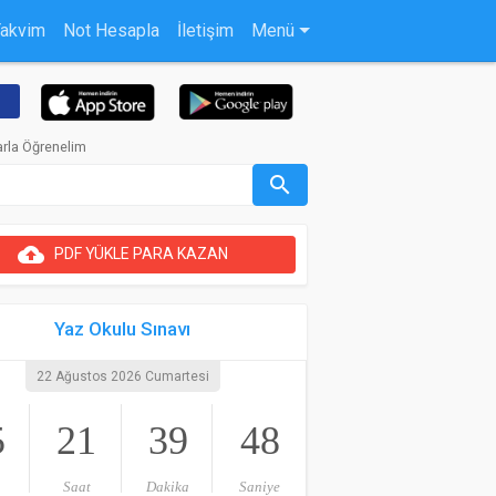
Takvim
Not Hesapla
İletişim
Menü
arla Öğrenelim
search
cloud_upload
PDF YÜKLE PARA KAZAN
Yaz Okulu Sınavı
22 Ağustos 2026 Cumartesi
5
21
39
47
Saat
Dakika
Saniye