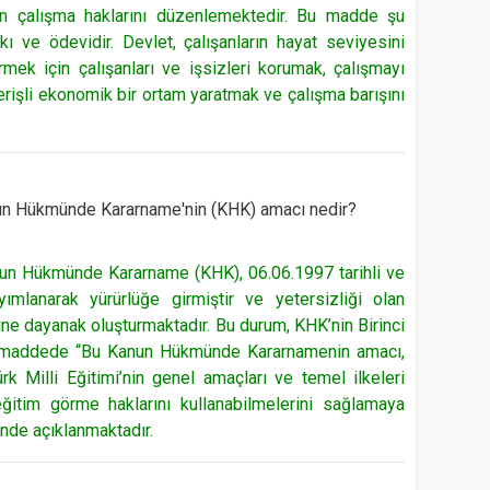
ın çalışma haklarını düzenlemektedir. Bu madde şu
kı ve ödevidir. Devlet, çalışanların hayat seviyesini
rmek için çalışanları ve işsizleri korumak, çalışmayı
rişli ekonomik bir ortam yaratmak ve çalışma barışını
nun Hükmünde Kararname'nin (KHK) amacı nedir?
nun Hükmünde Kararname (KHK), 06.06.1997 tarihli ve
mlanarak yürürlüğe girmiştir ve yetersizliği olan
ine dayanak oluşturmaktadır. Bu durum, KHK’nin Birinci
. maddede “Bu Kanun Hükmünde Kararnamenin amacı,
ürk Milli Eğitimi’nin genel amaçları ve temel ilkeleri
itim görme haklarını kullanabilmelerini sağlamaya
inde açıklanmaktadır.