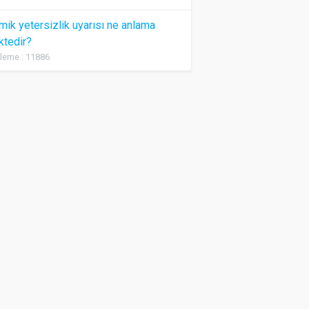
ik yetersizlik uyarısı ne anlama
ktedir?
leme : 11886