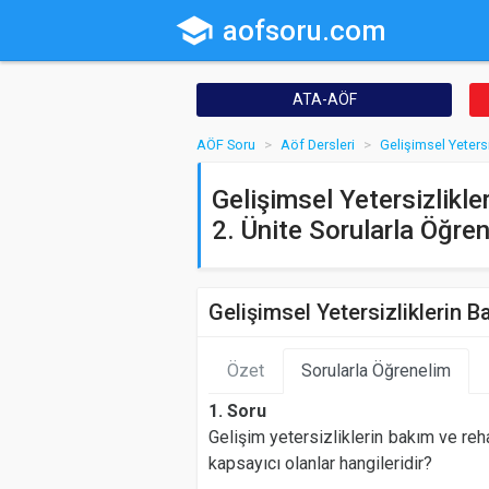
school
aofsoru.com
ATA-AÖF
AÖF Soru
Aöf Dersleri
Gelişimsel Yeters
Gelişimsel Yetersizlikl
2. Ünite Sorularla Öğre
Gelişimsel Yetersizliklerin 
Özet
Sorularla Öğrenelim
1. Soru
Gelişim yetersizliklerin bakım ve re
kapsayıcı olanlar hangileridir?