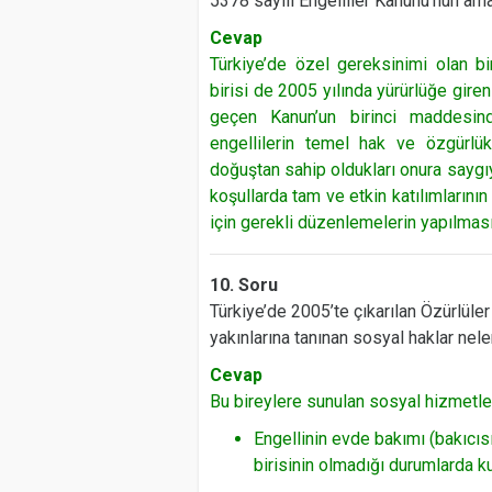
5378 sayılı Engelliler Kanunu'nun ama
Cevap
Türkiye’de özel gereksinimi olan bi
birisi de 2005 yılında yürürlüğe giren
geçen Kanun’un birinci maddesind
engellilerin temel hak ve özgürlü
doğuştan sahip oldukları onura saygıy
koşullarda tam ve etkin katılımlarının
için gerekli düzenlemelerin yapılması
10. Soru
Türkiye’de 2005’te çıkarılan Özürlüler
yakınlarına tanınan sosyal haklar nele
Cevap
Bu bireylere sunulan sosyal hizmetler
Engellinin evde bakımı (bakıcıs
birisinin olmadığı durumlarda k