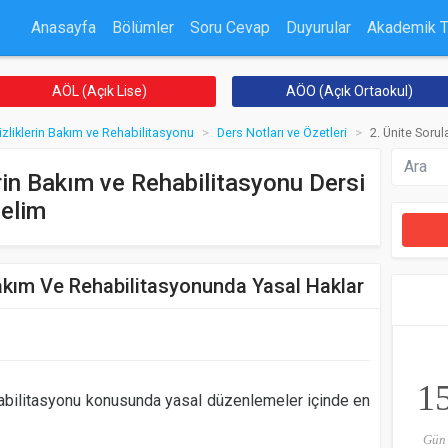
Anasayfa
Bölümler
Soru Cevap
Duyurular
Akademik 
AÖL (Açık Lise)
AÖO (Açık Ortaokul)
izliklerin Bakım ve Rehabilitasyonu
Ders Notları ve Özetleri
2. Ünite Sorul
erin Bakım ve Rehabilitasyonu Dersi
nelim
Bakım Ve Rehabilitasyonunda Yasal Haklar
1
habilitasyonu konusunda yasal düzenlemeler içinde en
Gün