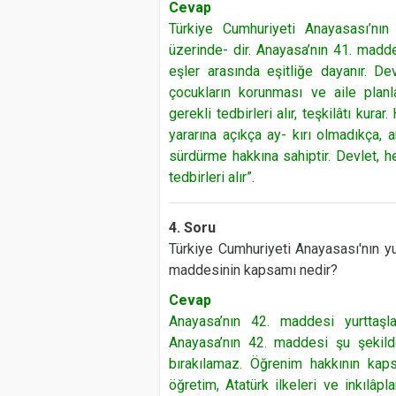
Cevap
Türkiye Cumhuriyeti Anayasası’nı
üzerinde- dir. Anayasa’nın 41. madde
eşler arasında eşitliğe dayanır. Dev
çocukların korunması ve aile planl
gerekli tedbirleri alır, teşkilâtı ku
yararına açıkça ay- kırı olmadıkça, 
sürdürme hakkına sahiptir. Devlet, h
tedbirleri alır”.
4. Soru
Türkiye Cumhuriyeti Anayasası'nın yu
maddesinin kapsamı nedir?
Cevap
Anayasa’nın 42. maddesi yurttaşla
Anayasa’nın 42. maddesi şu şekild
bırakılamaz. Öğrenim hakkının kaps
öğretim, Atatürk ilkeleri ve inkılâp