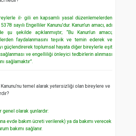
cı nedir?
reylerle il- gili en kapsamlı yasal düzenlemelerden
 5378 sayılı Engelliler Kanunu’dur. Kanun’un amacı, adı
e şu şekilde açıklanmıştır; “Bu Kanun’un amacı;
klerden faydalanmasını teşvik ve temin ederek ve
ı güçlendirerek toplumsal hayata diğer bireylerle eşit
 sağlanması ve engelliliği önleyici tedbirlerin alınması
nı sağlamaktır”.
 Kanunu’nu temel alarak yetersizliği olan bireylere ve
rdir?
 genel olarak şunlardır:
ına evde bakım ücreti verilerek) ya da bakımı verecek
urum bakımı sağlanır.