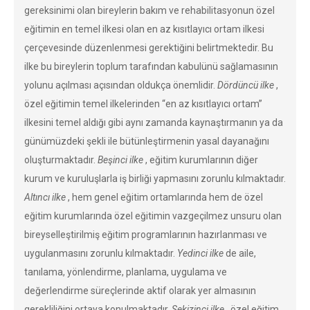
gereksinimi olan bireylerin bakım ve rehabilitasyonun özel
eğitimin en temel ilkesi olan en az kısıtlayıcı ortam ilkesi
çerçevesinde düzenlenmesi gerektiğini belirtmektedir. Bu
ilke bu bireylerin toplum tarafından kabulünü sağlamasının
yolunu açılması açısından oldukça önemlidir.
Dördüncü ilke
,
özel eğitimin temel ilkelerinden “en az kısıtlayıcı ortam”
ilkesini temel aldığı gibi aynı zamanda kaynaştırmanın ya da
günümüzdeki şekli ile bütünleştirmenin yasal dayanağını
oluşturmaktadır.
Beşinci ilke
, eğitim kurumlarının diğer
kurum ve kuruluşlarla iş birliği yapmasını zorunlu kılmaktadır.
Altıncı ilke
, hem genel eğitim ortamlarında hem de özel
eğitim kurumlarında özel eğitimin vazgeçilmez unsuru olan
bireyselleştirilmiş eğitim programlarının hazırlanması ve
uygulanmasını zorunlu kılmaktadır.
Yedinci ilke
de aile,
tanılama, yönlendirme, planlama, uygulama ve
değerlendirme süreçlerinde aktif olarak yer almasının
gerekliliğini ortaya konulmaktadır.
Sekizinci ilke
, özel eğitim