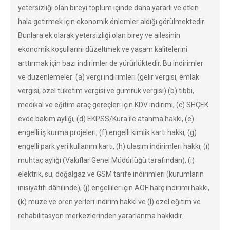
yetersizliği olan bireyi toplum içinde daha yararlı ve etkin
hala getirmek için ekonomik önlemler aldığı görülmektedir.
Bunlara ek olarak yetersizliği olan birey ve ailesinin
ekonomik koşullarını düzeltmek ve yaşam kalitelerini
arttırmak için bazı indirimler de yürürlüktedir. Bu indirimler
ve düzenlemeler: (a) vergi indirimleri (gelir vergisi, emlak
vergisi, özel tüketim vergisi ve gümrük vergisi) (b) tıbbi,
medikal ve eğitim araç gereçleri için KDV indirimi, (c) SHÇEK
evde bakım aylığı, (d) EKPSS/Kura ile atanma hakkı, (e)
engelli iş kurma projeleri, (f) engelli kimlik kartı hakkı, (g)
engelli park yeri kullanım kartı, (h) ulaşım indirimleri hakkı, (ı)
muhtaç aylığı (Vakıflar Genel Müdürlüğü tarafından), (i)
elektrik, su, doğalgaz ve GSM tarife indirimleri (kurumların
inisiyatifi dâhilinde), (j) engelliler için AÖF harç indirimi hakkı,
(k) müze ve ören yerleri indirim hakkı ve (l) özel eğitim ve
rehabilitasyon merkezlerinden yararlanma hakkıdır.