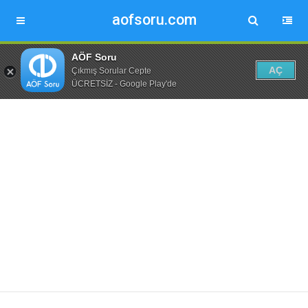
aofsoru.com
AÖF Soru
AÇ
Çıkmış Sorular Cepte
ÜCRETSİZ - Google Play'de