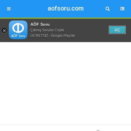
aofsoru.com
AÖF Soru
AÇ
Çıkmış Sorular Cepte
ÜCRETSİZ - Google Play'de