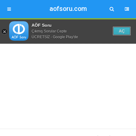
aofsoru.com
AÖF Soru
AÇ
Çıkmış Sorular Cepte
ÜCRETSİZ - Google Play'de