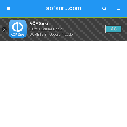
aofsoru.com
AÖF Soru
AÇ
Çıkmış Sorular Cepte
ÜCRETSİZ - Google Play'de