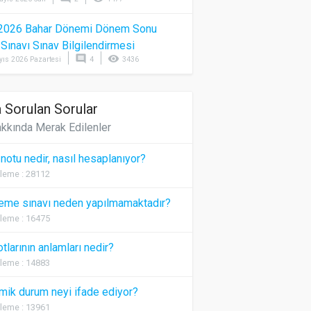
2026 Bahar Dönemi Dönem Sonu
) Sınavı Sınav Bilgilendirmesi
comment
visibility
yıs 2026 Pazartesi
4
3436
 Sorulan Sorular
kkında Merak Edilenler
 notu nedir, nasıl hesaplanıyor?
leme : 28112
eme sınavı neden yapılmamaktadır?
leme : 16475
otlarının anlamları nedir?
leme : 14883
ik durum neyi ifade ediyor?
leme : 13961