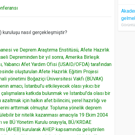
onferansı
Akadem
gelme
Görüntü
) kuruluşu nasıl gerçekleşmiştir?
thanesi ve Deprem Araştırma Enstitüsü, Afete Hazırlık
caeli Depreminden bir yıl sonra, Amerika Birleşik
sı, Yabancı Afet Yardım Ofisi (USAID/OFDA) tarafından
vesinde oluşturulan Afete Hazırlık Eğitim Projesi
ali yönetimi Boğaziçi Üniversitesi Vakfı (BÜVAK)
jenin amacı, İstanbul’u etkileyecek olası yıkıcı bir
n çalışmalara katkıda bulunmak ve İstanbul’da olası bir
zaltmak için halkın afet bilincini, yerel hazırlığı ve
erini arttırmak olmuştur. Topluma yönelik deprem
rülebilir bir nitelik kazanması amacıyla 19 Ekim 2004
rı ve BÜ Yönetim Kurulu onayıyla, BÜ/KRDAE
imi (AHEB) kurularak AHEP kapsamında geliştirilen