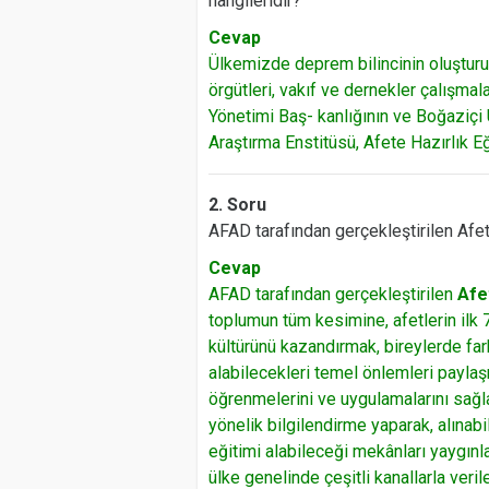
hangileridir?
Cevap
Ülkemizde deprem bilincinin oluşturul
örgütleri, vakıf ve dernekler çalışma
Yönetimi Baş- kanlığının ve Boğaziçi
Araştırma Enstitüsü, Afete Hazırlık Eğ
2. Soru
AFAD tarafından gerçekleştirilen Afet
Cevap
AFAD tarafından gerçekleştirilen
Afe
toplumun tüm kesimine, afetlerin ilk 72
kültürünü kazandırmak, bireylerde far
alabilecekleri temel önlemleri paylaşm
öğrenmelerini ve uygulamalarını sağla
yönelik bilgilendirme yaparak, alınab
eğitimi alabileceği mekânları yaygınla
ülke genelinde çeşitli kanallarla veril