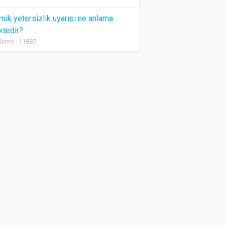
ik yetersizlik uyarısı ne anlama
ktedir?
leme : 11887