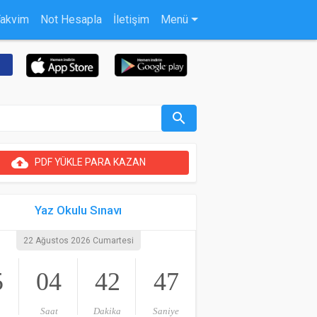
Takvim
Not Hesapla
İletişim
Menü
search
cloud_upload
PDF YÜKLE PARA KAZAN
Yaz Okulu Sınavı
22 Ağustos 2026 Cumartesi
5
04
42
46
Saat
Dakika
Saniye