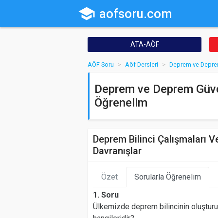
school
aofsoru.com
ATA-AÖF
AÖF Soru
Aöf Dersleri
Deprem ve Depre
Deprem ve Deprem Güvenl
Öğrenelim
Deprem Bilinci Çalışmaları 
Davranışlar
Özet
Sorularla Öğrenelim
1. Soru
Ülkemizde deprem bilincinin oluşturu