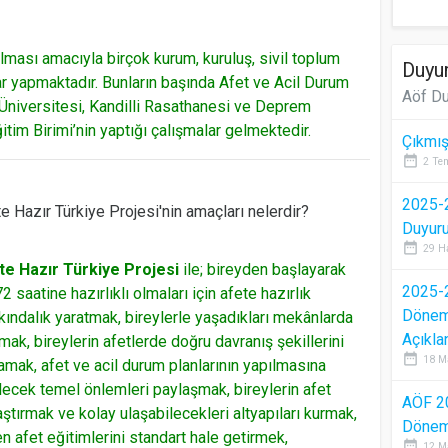
ması amacıyla birçok kurum, kuruluş, sivil toplum
Duyur
lar yapmaktadır. Bunların başında Afet ve Acil Durum
Aöf Du
 Üniversitesi, Kandilli Rasathanesi ve Deprem
itim Birimi’nin yaptığı çalışmalar gelmektedir.
Çıkmış
date_range
2 Te
2025-2
e Hazır Türkiye Projesi'nin amaçları nelerdir?
Duyur
date_range
29 H
te Hazır Türkiye Projesi
ile; bireyden başlayarak
2025-2
 saatine hazırlıklı olmaları için afete hazırlık
Dönem 
kındalık yaratmak, bireylerle yaşadıkları mekânlarda
Açıkla
ak, bireylerin afetlerde doğru davranış şekillerini
date_range
18 M
mak, afet ve acil durum planlarının yapılmasına
ilecek temel önlemleri paylaşmak, bireylerin afet
AÖF 2
ştırmak ve kolay ulaşabilecekleri altyapıları kurmak,
Dönem 
en afet eğitimlerini standart hale getirmek,
date_range
12 M