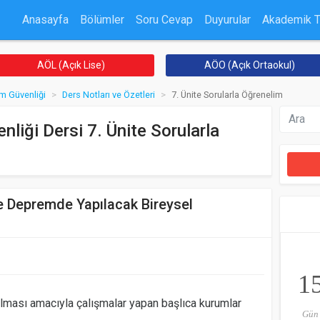
Anasayfa
Bölümler
Soru Cevap
Duyurular
Akademik 
AÖL (Açık Lise)
AÖO (Açık Ortaokul)
m Güvenliği
Ders Notları ve Özetleri
7. Ünite Sorularla Öğrenelim
iği Dersi 7. Ünite Sorularla
Ve Depremde Yapılacak Bireysel
1
lması amacıyla çalışmalar yapan başlıca kurumlar
Gün