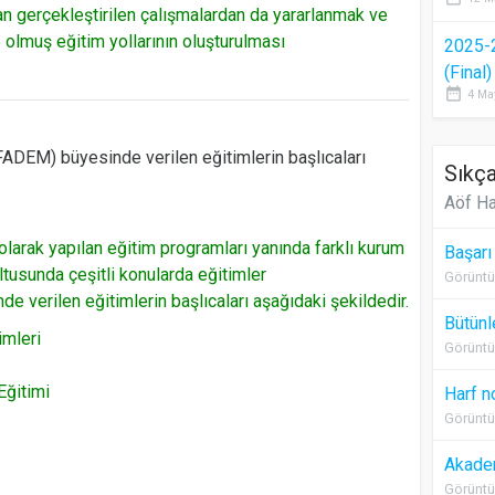
an gerçekleştirilen çalışmalardan da yararlanmak ve
e olmuş eğitim yollarının oluşturulması
2025-
(Final
date_range
4 Ma
ADEM) büyesinde verilen eğitimlerin başlıcaları
Sıkça
Aöf Ha
larak yapılan eğitim programları yanında farklı kurum
Başarı
ltusunda çeşitli konularda eğitimler
Görüntü
verilen eğitimlerin başlıcaları aşağıdaki şekildedir.
Bütünl
imleri
Görüntü
Eğitimi
Harf n
Görüntü
Akadem
Görüntü