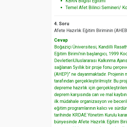
KBRN Bilgisi Eğitimi
Temel Afet Bilinci Semineri/ K
4. Soru
Afete Hazırlık Eğitim Biriminin (AHEB
Cevap
Boğaziçi Üniversitesi, Kandilli Rasa
Eğitim Birimi’nin başlangıcı, 1999 Ko
DevletleriUluslararası Kalkınma Ajan
sağlanan 5yıllık bir proje fonu çerçe
(AHEP)” ne dayanmaktadır. Projenin m
tarafından gerçekleştirilmiştir. Bu pro
depreme hazırlık için gerçekleştirile
deprem karşısında can ve mal kaybını a
ilk müdahale organizasyon ve beceril
eğitim programlarının kalıcı ve sürdü
tarihinde KRDAE Yönetim Kurulu kara
bünyesinde Afete Hazırlık Eğitim Bir