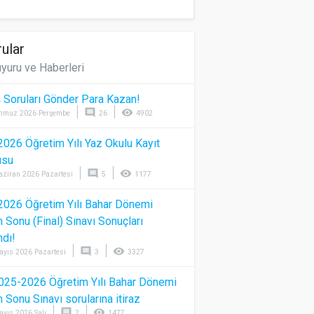
ular
yuru ve Haberleri
 Soruları Gönder Para Kazan!
comment
visibility
mmuz 2026 Perşembe
26
4902
026 Öğretim Yılı Yaz Okulu Kayıt
usu
comment
visibility
aziran 2026 Pazartesi
5
1177
026 Öğretim Yılı Bahar Dönemi
Sonu (Final) Sınavı Sonuçları
ndı!
comment
visibility
ayıs 2026 Pazartesi
3
3327
025-2026 Öğretim Yılı Bahar Dönemi
Sonu Sınavı sorularına itiraz
comment
visibility
ayıs 2026 Salı
2
1477