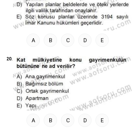
A
B
C
D
E
20.
A
B
C
D
E