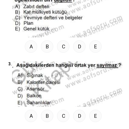
A
B
C
D
E
3.
A
B
C
D
E