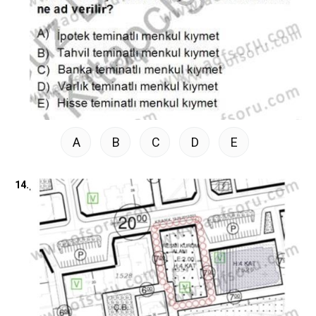
A
B
C
D
E
14.