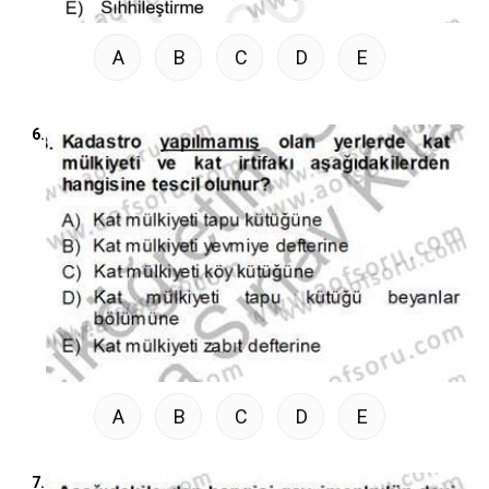
A
B
C
D
E
6.
A
B
C
D
E
7.