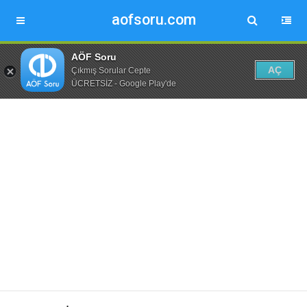
aofsoru.com
AÖF Soru
AÇ
Çıkmış Sorular Cepte
ÜCRETSİZ - Google Play'de