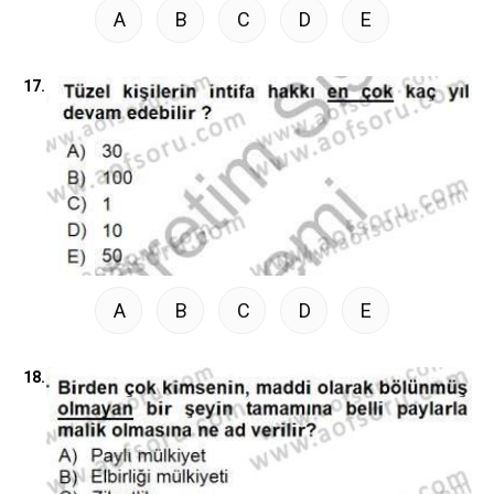
A
B
C
D
E
17.
A
B
C
D
E
18.