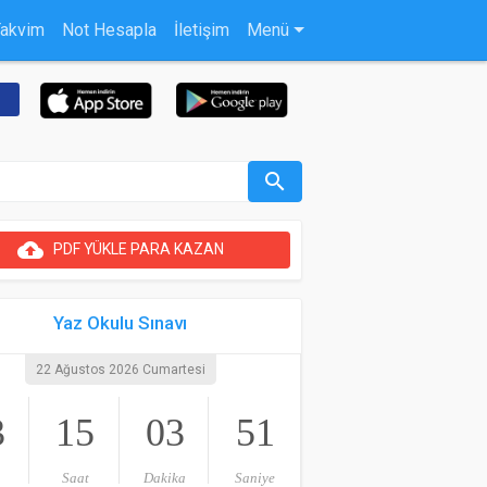
Takvim
Not Hesapla
İletişim
Menü
search
cloud_upload
PDF YÜKLE PARA KAZAN
Yaz Okulu Sınavı
22 Ağustos 2026 Cumartesi
3
15
03
50
Saat
Dakika
Saniye