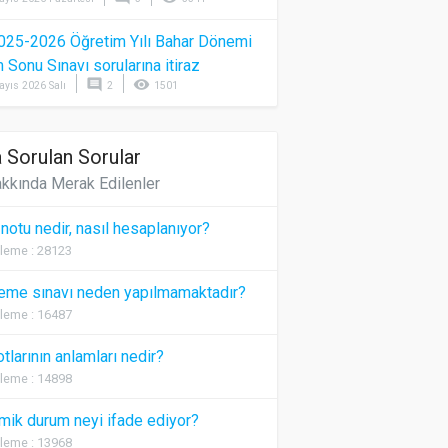
025-2026 Öğretim Yılı Bahar Dönemi
Sonu Sınavı sorularına itiraz
comment
visibility
ayıs 2026 Salı
2
1501
 Sorulan Sorular
kkında Merak Edilenler
 notu nedir, nasıl hesaplanıyor?
leme : 28123
eme sınavı neden yapılmamaktadır?
leme : 16487
otlarının anlamları nedir?
leme : 14898
ik durum neyi ifade ediyor?
leme : 13968