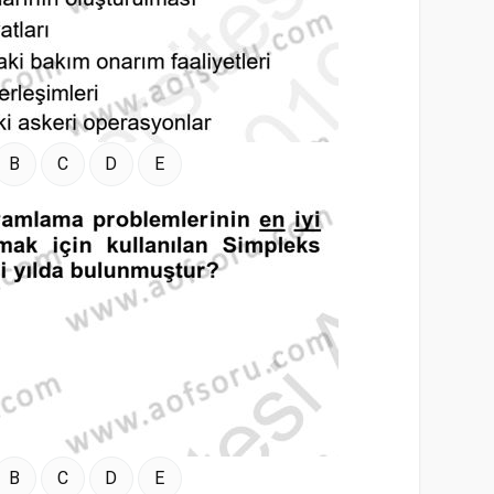
B
C
D
E
B
C
D
E