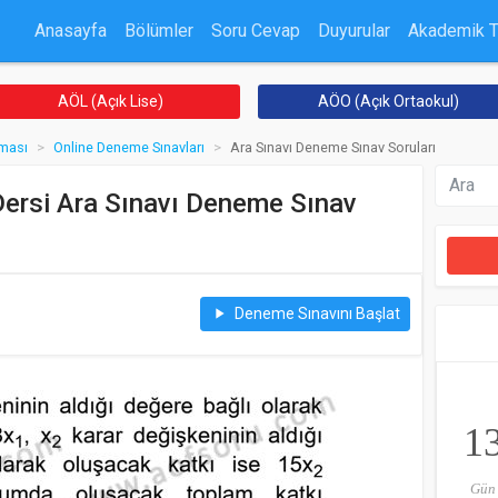
Anasayfa
Bölümler
Soru Cevap
Duyurular
Akademik 
AÖL (Açık Lise)
AÖO (Açık Ortaokul)
ması
Online Deneme Sınavları
Ara Sınavı Deneme Sınav Soruları
ersi Ara Sınavı Deneme Sınav
Deneme Sınavını Başlat
play_arrow
1
Gün