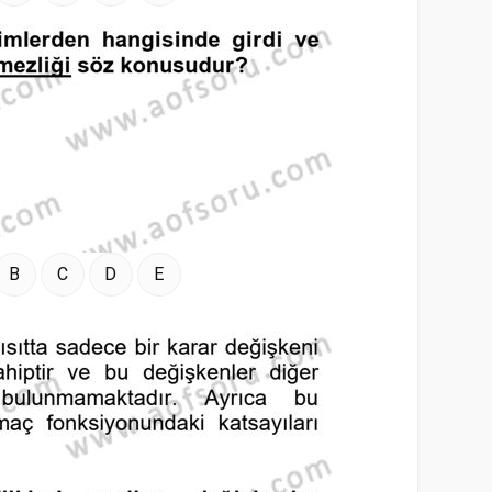
B
C
D
E