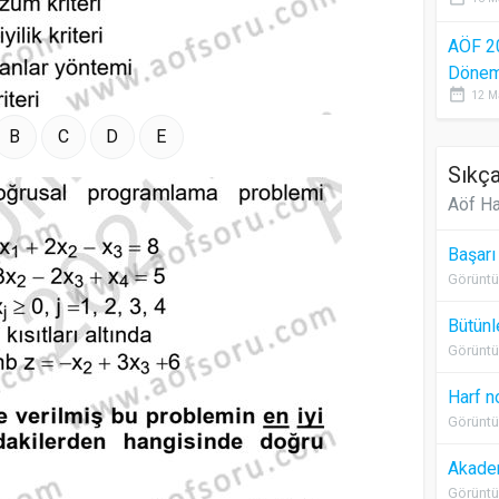
AÖF 2
Dönem 
date_range
12 M
B
C
D
E
Sıkça
Aöf Ha
Başarı
Görüntü
Bütünl
Görüntü
Harf n
Görüntü
Akadem
Görüntü