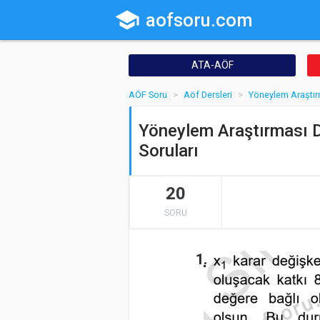
school
aofsoru.com
ATA-AÖF
AÖF Soru
Aöf Dersleri
Yöneylem Araştır
Yöneylem Araştırması D
Soruları
20
SORU
1.