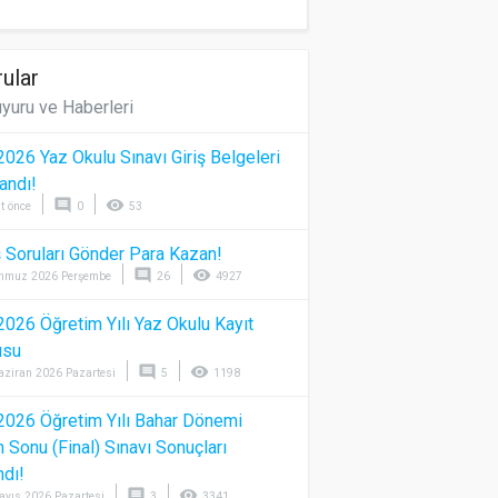
ular
yuru ve Haberleri
026 Yaz Okulu Sınavı Giriş Belgeleri
andı!
comment
visibility
t önce
0
53
 Soruları Gönder Para Kazan!
comment
visibility
mmuz 2026 Perşembe
26
4927
026 Öğretim Yılı Yaz Okulu Kayıt
usu
comment
visibility
aziran 2026 Pazartesi
5
1198
026 Öğretim Yılı Bahar Dönemi
Sonu (Final) Sınavı Sonuçları
ndı!
comment
visibility
ayıs 2026 Pazartesi
3
3341