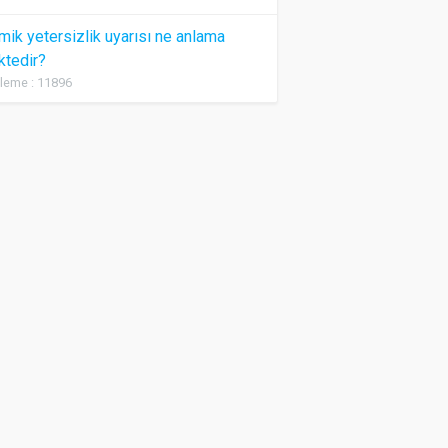
ik yetersizlik uyarısı ne anlama
ktedir?
leme : 11896