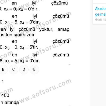
Akadem
gelme
Görüntü
B
C
D
E