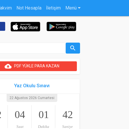
Takvim
Not Hesapla
İletişim
Menü
search
cloud_upload
PDF YÜKLE PARA KAZAN
Yaz Okulu Sınavı
22 Ağustos 2026 Cumartesi
2
04
01
41
Saat
Dakika
Saniye