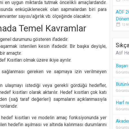
i en uygun miktarda tutmak öncelikli amaçlardandır.
tusunda enküçüklenecek olan sapmalardan biri para
AÖF 2
envanter sayısı/ağırlık vb. ölçeğinde olacaktır.
Dönem 
date_range
ada Temel Kavramlar
12 M
n genel durumunu gösteren ifadedir.
Sıkça
aşarmak istenilen kesin ifadedir. Bir başka deyişle,
Aöf Ha
bir amaçtır.
ef Kısıtları olmak üzere ikiye ayrılır.
Başarı
 sağlanması gereken ve sapmaya izin verilmeyen
Görüntü
Bütünl
nin ulaşmayı istediği veya gerekli gördüğü hedefler,
Görüntü
f kısıtları olarak aktarılır. Hedef kısıtları çok katı
en (sağ taraf değerleri) sapmaların açıklanmasıyla
Harf n
onlarıdır.
Görüntü
hedef kısıtları ve modelin amaç fonksiyonunda yer
Akadem
len hedefin aşılması ve altında kalınması durumlarını
Görüntü