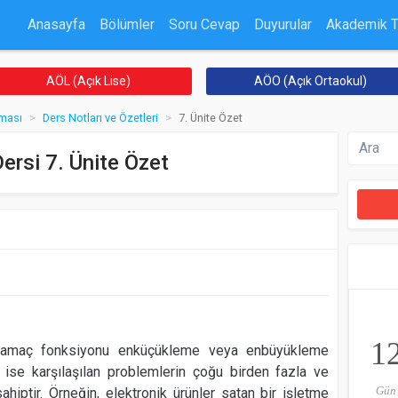
Anasayfa
Bölümler
Soru Cevap
Duyurular
Akademik 
AÖL (Açık Lise)
AÖO (Açık Ortaokul)
ması
Ders Notları ve Özetleri
7. Ünite Özet
ersi 7. Ünite Özet
1
 amaç fonksiyonu enküçükleme veya enbüyükleme
a ise karşılaşılan problemlerin çoğu birden fazla ve
Gün
ahiptir. Örneğin, elektronik ürünler satan bir işletme