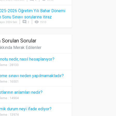
025-2026 Öğretim Yılı Bahar Dönemi
Sonu Sınavı sorularına itiraz
comment
visibility
ayıs 2026 Salı
2
1510
 Sorulan Sorular
kkında Merak Edilenler
 notu nedir, nasıl hesaplanıyor?
leme : 28133
eme sınavı neden yapılmamaktadır?
leme : 16501
otlarının anlamları nedir?
leme : 14904
ik durum neyi ifade ediyor?
leme : 13974