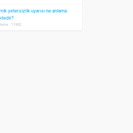
ik yetersizlik uyarısı ne anlama
ktedir?
leme : 11902