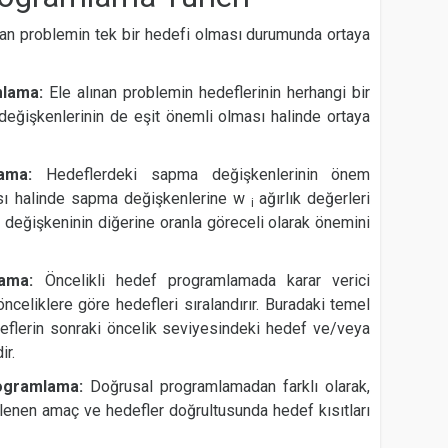
nan problemin tek bir hedefi olması durumunda ortaya
amlama:
Ele alınan problemin hedeflerinin herhangi bir
eğişkenlerinin de eşit önemli olması halinde ortaya
mlama:
Hedeflerdeki sapma değişkenlerinin önem
ması halinde sapma değişkenlerine w
ağırlık değerleri
i
pma değişkeninin diğerine oranla göreceli olarak önemini
mlama:
Öncelikli hedef programlamada karar verici
önceliklere göre hedefleri sıralandırır. Buradaki temel
edeflerin sonraki öncelik seviyesindeki hedef ve/veya
ir.
Programlama:
Doğrusal programlamadan farklı olarak,
enen amaç ve hedefler doğrultusunda hedef kısıtları