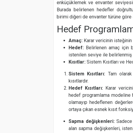
enküçüklemek ve envanter seviyesin
Burada belirlenen hedefler doğrul
birimi diğeri de envanter türüne göre 
Hedef Programlam
Amaç:
Karar vericinin isteğini
Hedef:
Belirlenen amaç için b
istenilen seviye ile belirlenmiş 
Kısıtlar:
Sistem Kısıtları ve Hed
Sistem Kısıtları:
Tam olarak
kısıtlardır.
Hedef Kısıtları:
Karar verici
hedef programlama modeline hede
olamayıp hedeflenen değerlerd
ortaya çıkan esnek kısıt fonksiy
Sapma değişkenleri:
Sadece 
alan sapma değişkenleri, isteni