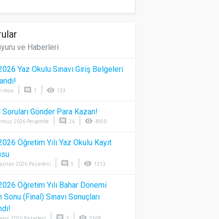
ular
yuru ve Haberleri
026 Yaz Okulu Sınavı Giriş Belgeleri
andı!
comment
visibility
n önce
1
133
 Soruları Gönder Para Kazan!
comment
visibility
mmuz 2026 Perşembe
26
4950
026 Öğretim Yılı Yaz Okulu Kayıt
usu
comment
visibility
aziran 2026 Pazartesi
5
1213
026 Öğretim Yılı Bahar Dönemi
Sonu (Final) Sınavı Sonuçları
ndı!
comment
visibility
ayıs 2026 Pazartesi
3
3368