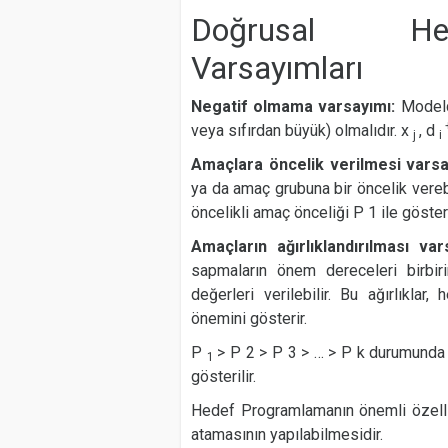
Doğrusal He
Varsayımları
Negatif olmama varsayımı:
Modeld
veya sıfırdan büyük) olmalıdır. x
, d
j
i
Amaçlara öncelik verilmesi vars
ya da amaç grubuna bir öncelik verebi
öncelikli amaç önceliği P 1 ile gösteril
Amaçların ağırlıklandırılması va
sapmaların önem dereceleri birbiri
değerleri verilebilir. Bu ağırlıklar
önemini gösterir.
P
> P 2 > P 3 > … > P k durumunda 
1
gösterilir.
Hedef Programlamanın önemli özellik
atamasının yapılabilmesidir.