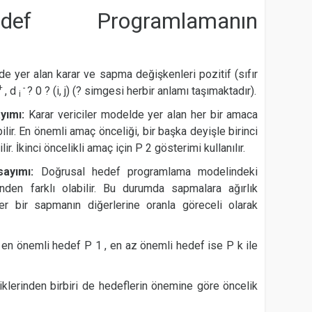
def Programlamanın
e yer alan karar ve sapma değişkenleri pozitif (sıfır
+
-
, d
? 0 ? (i, j) (? simgesi herbir anlamı taşımaktadır).
i
ayımı:
Karar vericiler modelde yer alan her bir amaca
lir. En önemli amaç önceliği, bir başka deyişle birinci
ir. İkinci öncelikli amaç için P 2 gösterimi kullanılır.
rsayımı:
Doğrusal hedef programlama modelindeki
nden farklı olabilir. Bu durumda sapmalara ağırlık
, her bir sapmanın diğerlerine oranla göreceli olarak
en önemli hedef P 1 , en az önemli hedef ise P k ile
lerinden birbiri de hedeflerin önemine göre öncelik