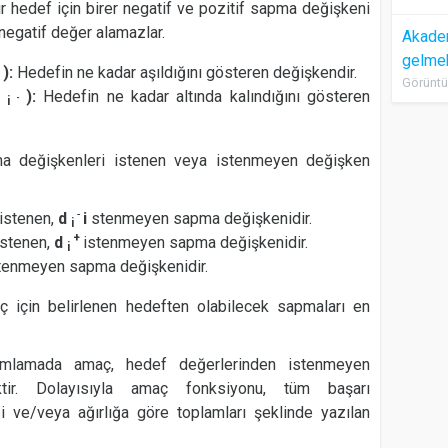
r hedef için birer negatif ve pozitif sapma değişkeni
negatif değer alamazlar.
Akadem
gelme
+
):
Hedefin ne kadar aşıldığını gösteren değişkendir.
Görüntü
d
):
Hedefin ne kadar altında kalındığını gösteren
-
i
pma değişkenleri istenen veya istenmeyen değişken
-
istenen,
d
i
stenmeyen sapma değişkenidir.
i
+
istenen,
d
istenmeyen sapma değişkenidir.
i
tenmeyen sapma değişkenidir.
ç için belirlenen hedeften olabilecek sapmaları en
mlamada amaç, hedef değerlerinden istenmeyen
tir. Dolayısıyla amaç fonksiyonu, tüm başarı
si ve/veya ağırlığa göre toplamları şeklinde yazılan