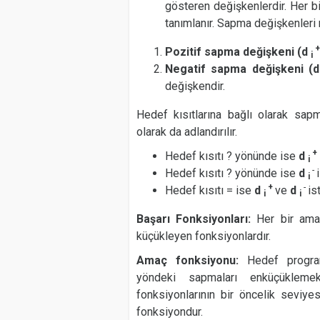
gösteren değişkenlerdir. Her bi
tanımlanır. Sapma değişkenleri 
Pozitif sapma değişkeni (d
i
Negatif sapma değişkeni (
değişkendir.
Hedef kısıtlarına bağlı olarak sa
olarak da adlandırılır.
+
Hedef kısıtı ? yönünde ise
d
i
-
Hedef kısıtı ? yönünde ise
d
i
+
-
Hedef kısıtı = ise
d
ve
d
is
i
i
Başarı Fonksiyonları:
Her bir ama
küçükleyen fonksiyonlardır.
Amaç fonksiyonu:
Hedef progra
yöndeki sapmaları enküçüklemek
fonksiyonlarının bir öncelik seviye
fonksiyondur.