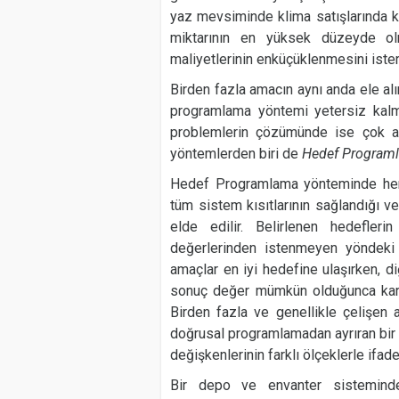
yaz mevsiminde klima satışlarında k
miktarının en yüksek düzeyde ol
maliyetlerinin enküçüklenmesini ister
Birden fazla amacın aynı anda ele al
programlama yöntemi yetersiz kalma
problemlerin çözümünde ise çok am
yöntemlerden biri de
Hedef Progra
Hedef Programlama yönteminde her b
tüm sistem kısıtlarının sağlandığı
elde edilir. Belirlenen hedefle
değerlerinden istenmeyen yöndeki
amaçlar en iyi hedefine ulaşırken, d
sonuç değer mümkün olduğunca karar
Birden fazla ve genellikle çelişen 
doğrusal programlamadan ayrıran bir
değişkenlerinin farklı ölçeklerle ifade
Bir depo ve envanter sisteminde