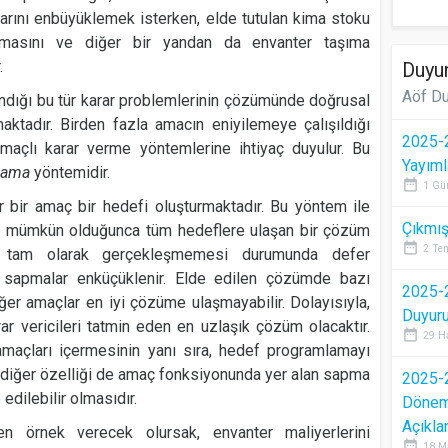
arını enbüyüklemek isterken, elde tutulan kima stoku
masını ve diğer bir yandan da envanter taşıma
.
Duyur
Aöf Du
ındığı bu tür karar problemlerinin çözümünde doğrusal
ktadır. Birden fazla amacın eniyilemeye çalışıldığı
2025-2
açlı karar verme yöntemlerine ihtiyaç duyulur. Bu
Yayıml
mlama
yöntemidir.
date_range
1 Gü
ir amaç bir hedefi oluşturmaktadır. Bu yöntem ile
Çıkmış
 ve mümkün olduğunca tüm hedeflere ulaşan bir çözüm
date_range
2 Te
rin tam olarak gerçekleşmemesi durumunda defer
 sapmalar enküçüklenir. Elde edilen çözümde bazı
2025-2
iğer amaçlar en iyi çözüme ulaşmayabilir. Dolayısıyla,
Duyur
 vericileri tatmin eden en uzlaşık çözüm olacaktır.
date_range
29 H
amaçları içermesinin yanı sıra, hedef programlamayı
 diğer özelliği de amaç fonksiyonunda yer alan sapma
2025-2
 edilebilir olmasıdır.
Dönem 
Açıkla
n örnek verecek olursak, envanter maliyerlerini
date_range
18 M