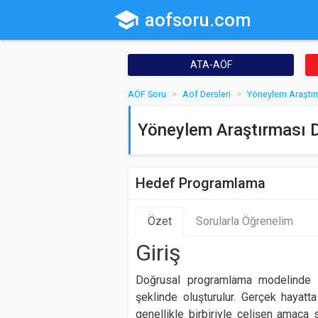
school
aofsoru.com
ATA-AÖF
AÖF Soru
Aöf Dersleri
Yöneylem Araştır
Yöneylem Araştırması D
Hedef Programlama
Özet
Sorularla Öğrenelim
Giriş
Doğrusal programlama modelinde
şeklinde oluşturulur. Gerçek hayatt
genellikle birbiriyle çelişen amaca s