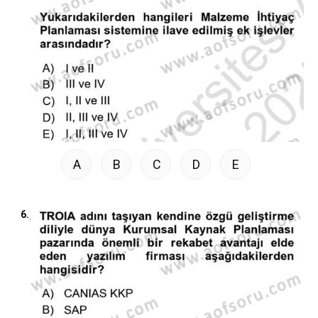
A
B
C
D
E
6.