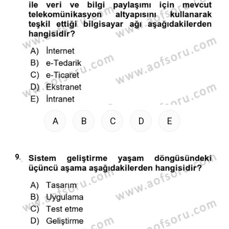
A
B
C
D
E
9.