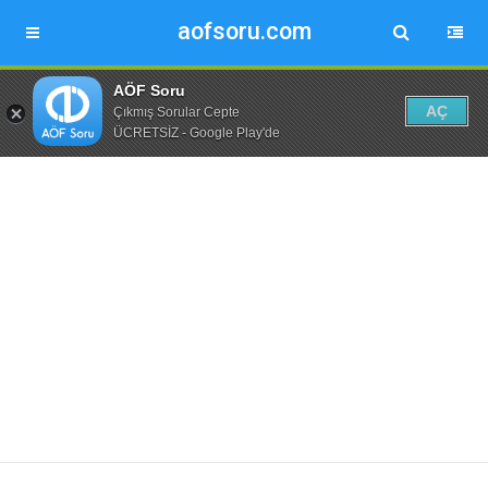
aofsoru.com
AÖF Soru
AÇ
Çıkmış Sorular Cepte
ÜCRETSİZ - Google Play'de