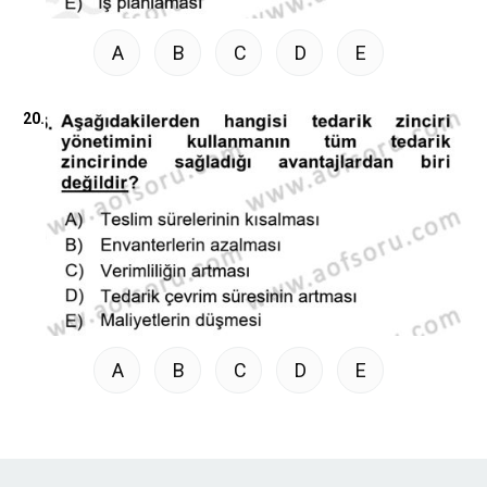
A
B
C
D
E
20.
A
B
C
D
E