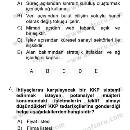
A
B
C
D
E
7.