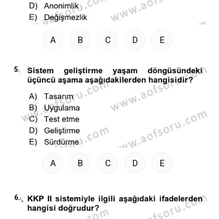
A
B
C
D
E
5.
A
B
C
D
E
6.