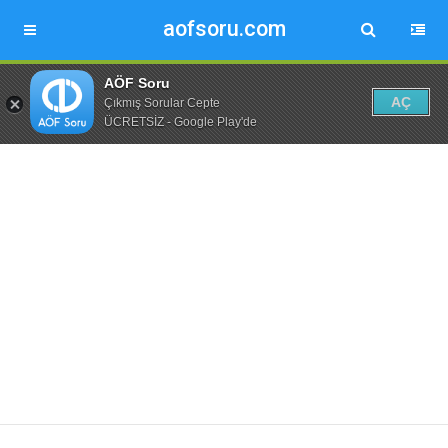
aofsoru.com
AÖF Soru
AÇ
Çıkmış Sorular Cepte
ÜCRETSİZ - Google Play'de