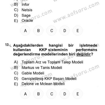
A
B
C
D
E
13.
A
B
C
D
E