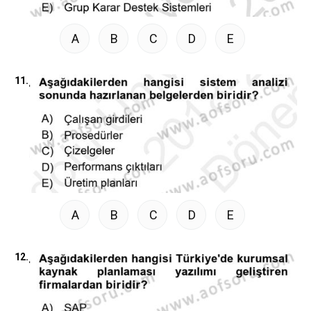
A
B
C
D
E
11.
A
B
C
D
E
12.