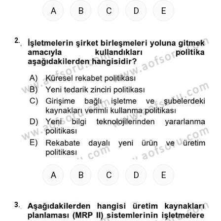
A
B
C
D
E
2.
A
B
C
D
E
3.