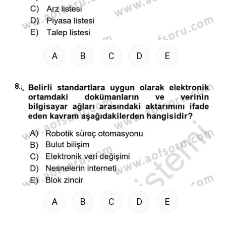
A
B
C
D
E
8.
A
B
C
D
E