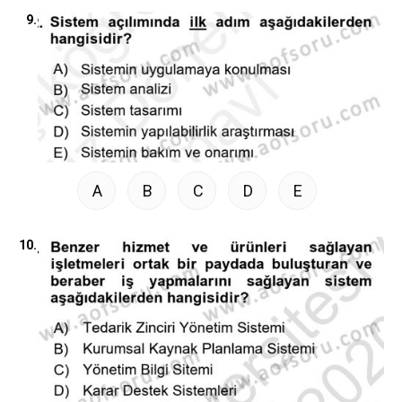
9.
A
B
C
D
E
10.