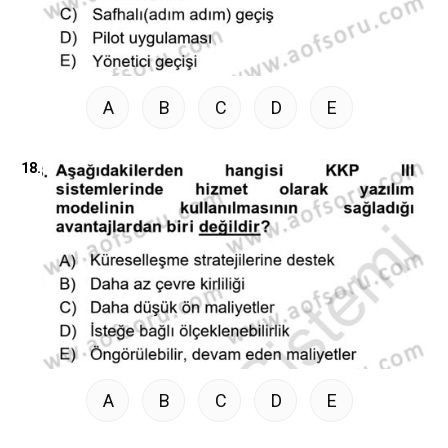
A
B
C
D
E
18.
A
B
C
D
E