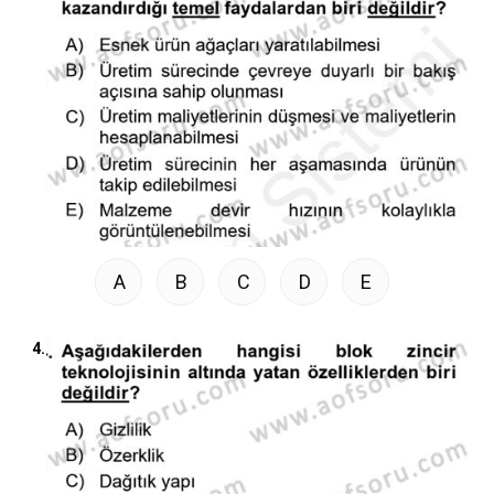
A
B
C
D
E
4.