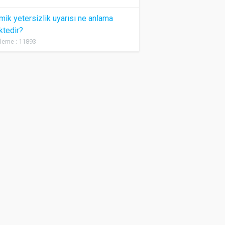
ik yetersizlik uyarısı ne anlama
ktedir?
leme : 11893