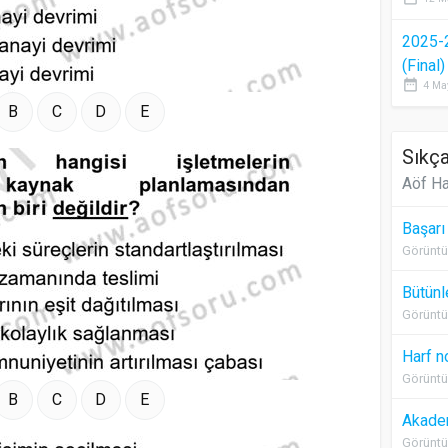
2025-
(Final
date_range
4 Ma
B
C
D
E
Sıkça
Aöf Ha
Başarı
Görüntü
Bütünl
Görüntü
Harf n
Görüntü
B
C
D
E
Akadem
Görüntü