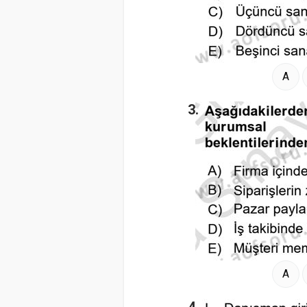
A
3.
A
4.