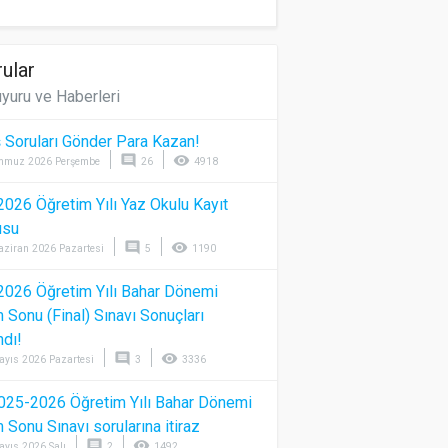
ular
yuru ve Haberleri
 Soruları Gönder Para Kazan!
comment
visibility
mmuz 2026 Perşembe
26
4918
026 Öğretim Yılı Yaz Okulu Kayıt
usu
comment
visibility
aziran 2026 Pazartesi
5
1190
026 Öğretim Yılı Bahar Dönemi
Sonu (Final) Sınavı Sonuçları
ndı!
comment
visibility
ayıs 2026 Pazartesi
3
3336
025-2026 Öğretim Yılı Bahar Dönemi
Sonu Sınavı sorularına itiraz
comment
visibility
ayıs 2026 Salı
2
1492