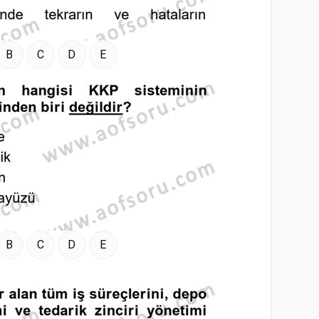
B
C
D
E
B
C
D
E