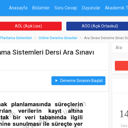
Anasayfa
Bölümler
Soru Cevap
Duyurular
Akademik 
AÖL (Açık Lise)
AÖO (Açık Ortaokul)
Planlama Sistemleri
Online Deneme Sınavları
Ara Sınavı Deneme Sınav So
ma Sistemleri Dersi Ara Sınavı
Deneme Sınavını Başlat
play_arrow
1
Gün