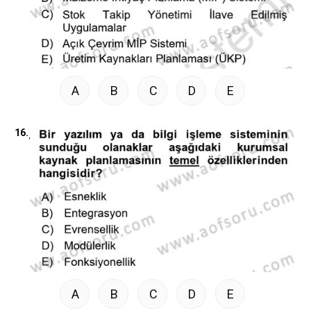
A
B
C
D
E
16.
A
B
C
D
E