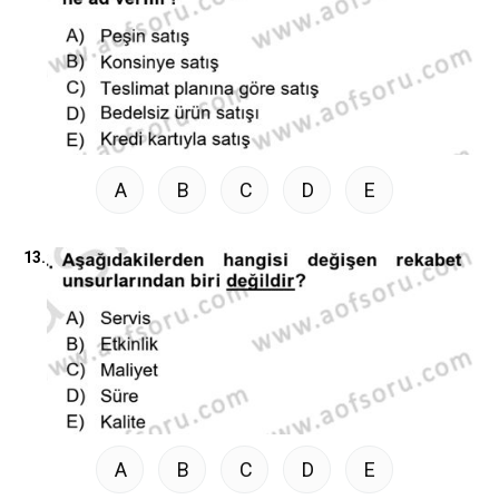
A
B
C
D
E
13.
A
B
C
D
E