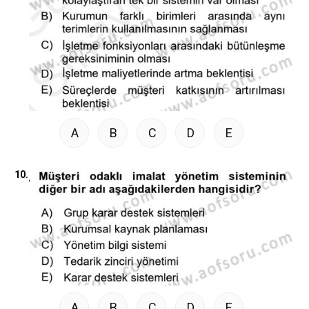
A
B
C
D
E
10.
A
B
C
D
E