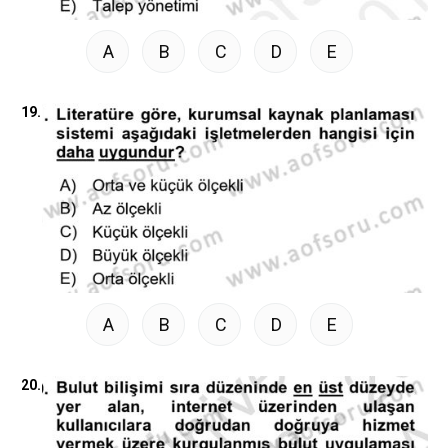
A
B
C
D
E
19.
A
B
C
D
E
20.