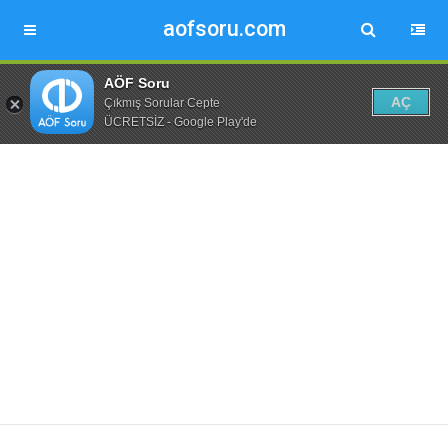
aofsoru.com
AÖF Soru
AÇ
Çıkmış Sorular Cepte
ÜCRETSİZ - Google Play'de