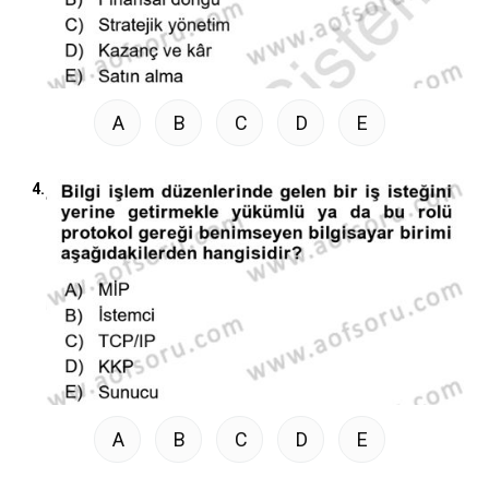
A
B
C
D
E
4.
A
B
C
D
E