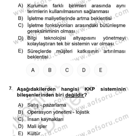
A
B
C
D
E
7.