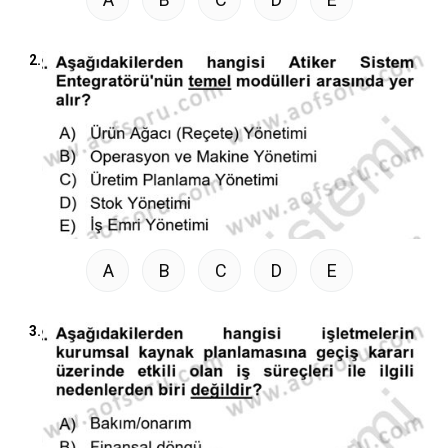
2.
A
B
C
D
E
3.