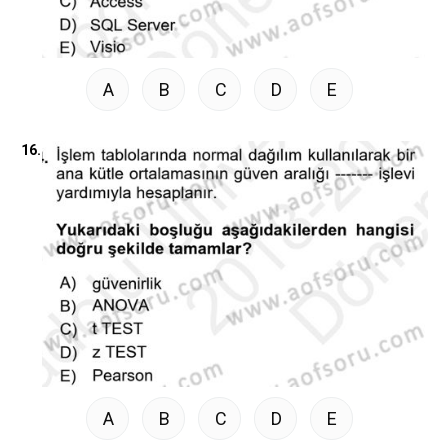
A
B
C
D
E
16.
A
B
C
D
E