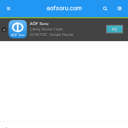
aofsoru.com
AÖF Soru
AÇ
Çıkmış Sorular Cepte
ÜCRETSİZ - Google Play'de