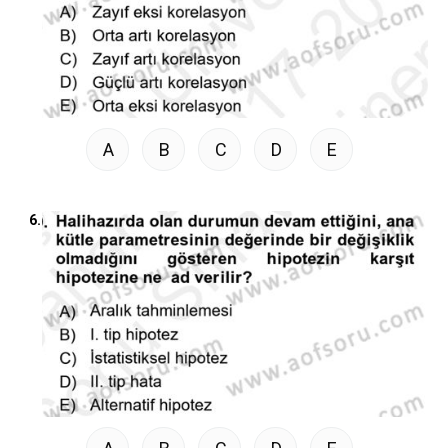
A
B
C
D
E
6.