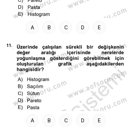
A
B
C
D
E
11.
A
B
C
D
E