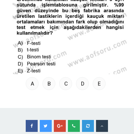
A
B
C
D
E