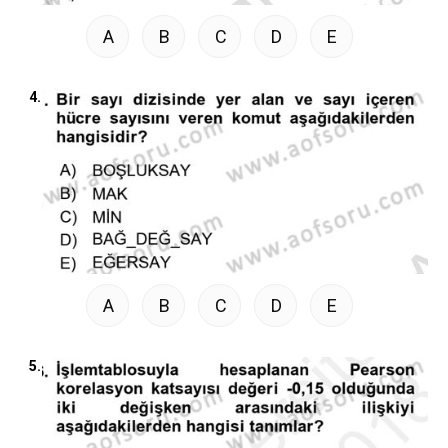
A
B
C
D
E
4.
A
B
C
D
E
5.