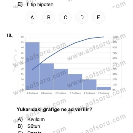
A
B
C
D
E
10.