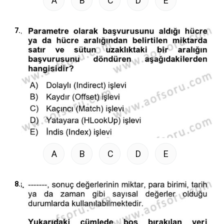
A
B
C
D
E
7.
A
B
C
D
E
8.