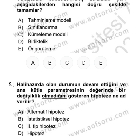
A
B
C
D
E
9.