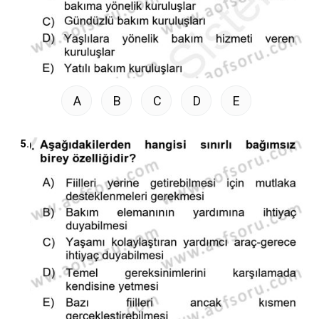
A
B
C
D
E
5.