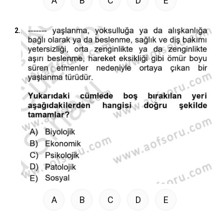
A
B
C
D
E
2.
A
B
C
D
E