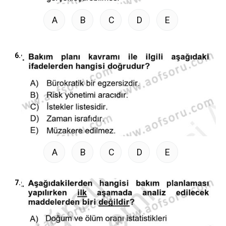
A
B
C
D
E
6.
A
B
C
D
E
7.