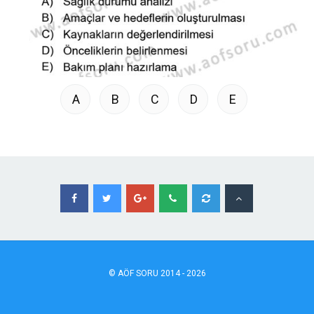
A
B
C
D
E
©
AÖF
SORU 2014 - 2026