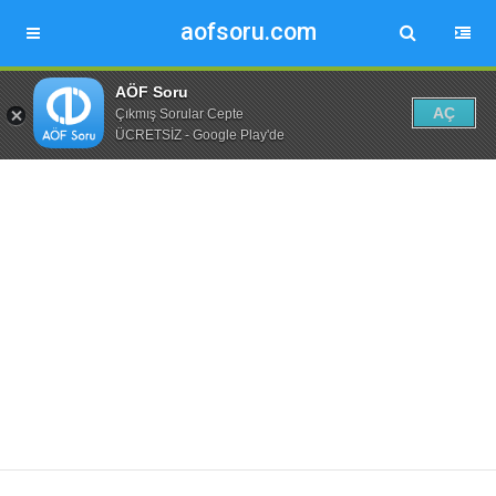
aofsoru.com
AÖF Soru
AÇ
Çıkmış Sorular Cepte
ÜCRETSİZ - Google Play'de