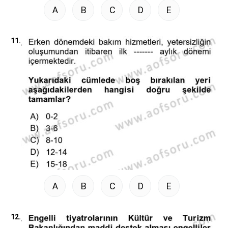
A
B
C
D
E
11.
A
B
C
D
E
12.