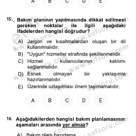
A
B
C
D
E
15.
A
B
C
D
E
16.