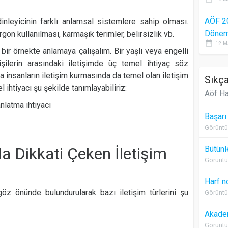
AÖF 2
nleyicinin farklı anlamsal sistemlere sahip olması.
Dönem 
jargon kullanılması, karmaşık terimler, belirsizlik vb.
date_range
12 M
 bir örnekte anlamaya çalışalım. Bir yaşlı veya engelli
işilerin arasındaki iletişimde üç temel ihtiyaç söz
 insanların iletişim kurmasında da temel olan iletişim
Sıkça
l ihtiyacı şu şekilde tanımlayabiliriz:
Aöf Ha
nlatma ihtiyacı
Başarı
Görüntü
 Dikkati Çeken İletişim
Bütünl
Görüntü
Harf n
 göz önünde bulundurularak bazı iletişim türlerini şu
Görüntü
Akadem
Görüntü