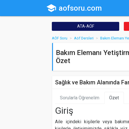
school
aofsoru.com
ATA-AÖF
AÖF Soru
Aöf Dersleri
Bakım Elemanı Yet
Bakım Elemanı Yetiştirm
Özet
Sağlık ve Bakım Alanında Fark
Sorularla Öğrenelim
Özet
Giriş
Aile içindeki kişilerle veya bak
kişilerle iletişimimizde sıklıkla yü