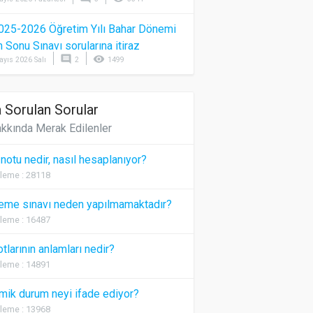
025-2026 Öğretim Yılı Bahar Dönemi
Sonu Sınavı sorularına itiraz
comment
visibility
ayıs 2026 Salı
2
1499
 Sorulan Sorular
kkında Merak Edilenler
 notu nedir, nasıl hesaplanıyor?
leme : 28118
eme sınavı neden yapılmamaktadır?
leme : 16487
otlarının anlamları nedir?
leme : 14891
ik durum neyi ifade ediyor?
leme : 13968