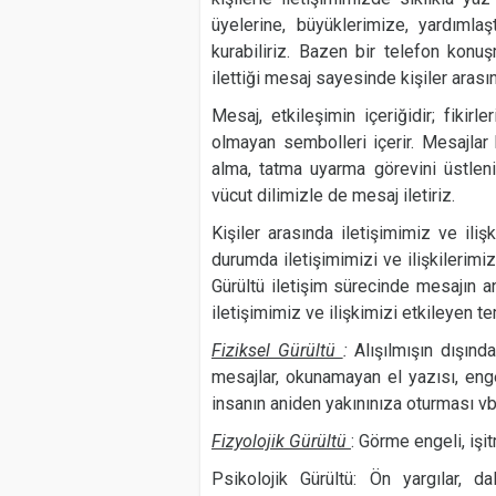
üyelerine, büyüklerimize, yardımlaştı
kurabiliriz. Bazen bir telefon konu
ilettiği mesaj sayesinde kişiler arasın
Mesaj, etkileşimin içeriğidir; fikir
olmayan sembolleri içerir. Mesajlar
alma, tatma uyarma görevini üstleni
vücut dilimizle de mesaj iletiriz.
Kişiler arasında iletişimimiz ve ili
durumda iletişimimizi ve ilişkilerim
Gürültü iletişim sürecinde mesajın an
iletişimimiz ve ilişkimizi etkileyen te
Fiziksel Gürültü
:
Alışılmışın dışın
mesajlar, okunamayan el yazısı, enge
insanın aniden yakınınıza oturması vb
Fizyolojik Gürültü
: Görme engeli, iş
Psikolojik Gürültü: Ön yargılar, da