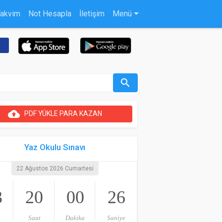
Takvim
Not Hesapla
İletişim
Menü
search
cloud_upload
PDF YÜKLE PARA KAZAN
Yaz Okulu Sınavı
22 Ağustos 2026 Cumartesi
3
20
00
25
Saat
Dakika
Saniye