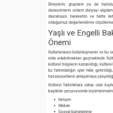
Bireylerin, grupların ya da toplul
deneyimlerin onların dünyayı algılama
davranışını, hareketini ve hatta ilet
olduğumuz değerlendirme ölçütlerine
Yaşlı ve Engelli Ba
Önemi
Kültürlerarası bütünleşmenin ve bu ort
elde edebilmekten geçmektedir. Kültür
kültürel bilgilerin kazanıldığı, kültü
bu farkındalığın işler hâle getirildiğ
hassasiyetlerin anlaşılmaya çalışıldığı
Kültürel farklılıklara sahip olan kiş
başlıklar çerçevesinde biçimlenmekte
İletişim
Mekan
Sosyal kümelenme