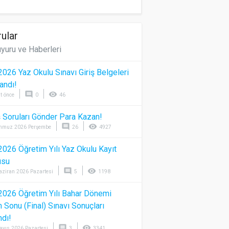
ular
yuru ve Haberleri
026 Yaz Okulu Sınavı Giriş Belgeleri
andı!
comment
visibility
t önce
0
46
 Soruları Gönder Para Kazan!
comment
visibility
mmuz 2026 Perşembe
26
4927
026 Öğretim Yılı Yaz Okulu Kayıt
usu
comment
visibility
aziran 2026 Pazartesi
5
1198
026 Öğretim Yılı Bahar Dönemi
Sonu (Final) Sınavı Sonuçları
ndı!
comment
visibility
ayıs 2026 Pazartesi
3
3341