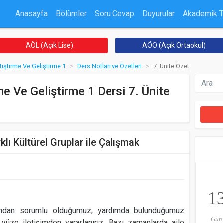
Anasayfa
Bölümler
Soru Cevap
Duyurular
Akademik 
AÖL (Açık Lise)
AÖO (Açık Ortaokul)
iştirme Ve Geliştirme 1
Ders Notları ve Özetleri
7. Ünite Özet
e Ve Geliştirme 1 Dersi 7. Ünite
lı Kültürel Gruplar ile Çalışmak
1
ımından sorumlu olduğumuz, yardımda bulunduğumuz
Gün
z yüze iletişimden yararlanırız. Bazı zamanlarda aile