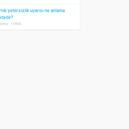
ik yetersizlik uyarısı ne anlama
ktedir?
leme : 11894