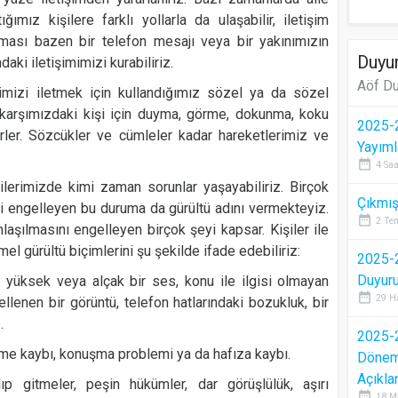
ğımız kişilere farklı yollarla da ulaşabilir, iletişim
şması bazen bir telefon mesajı veya bir yakınımızın
Duyur
daki iletişimimizi kurabiliriz.
Aöf Du
lerimizi iletmek için kullandığımız sözel ya da sözel
 karşımızdaki kişi için duyma, görme, dokunma, koku
2025-2
rler. Sözcükler ve cümleler kadar hareketlerimiz ve
Yayıml
date_range
4 Saa
şkilerimizde kimi zaman sorunlar yaşayabiliriz. Birçok
Çıkmış
izi engelleyen bu duruma da gürültü adını vermekteyiz.
date_range
2 Te
laşılmasını engelleyen birçok şeyi kapsar. Kişiler ile
mel gürültü biçimlerini şu şekilde ifade edebiliriz:
2025-2
Duyur
da yüksek veya alçak bir ses, konu ile ilgisi olmayan
date_range
29 H
llenen bir görüntü, telefon hatlarındaki bozukluk, bir
.
2025-2
itme kaybı, konuşma problemi ya da hafıza kaybı.
Dönem 
Açıkla
lıp gitmeler, peşin hükümler, dar görüşlülük, aşırı
date_range
18 M