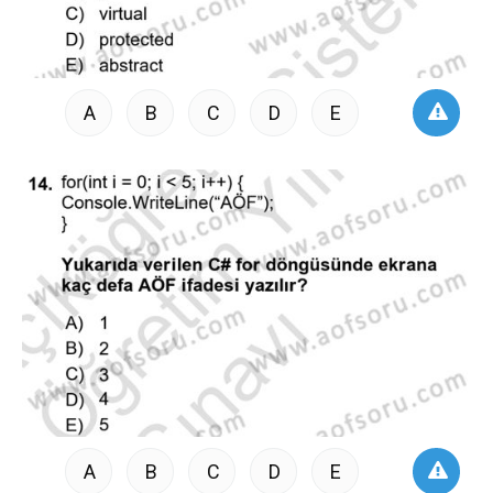
A
B
C
D
E
A
B
C
D
E