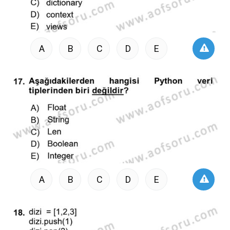
A
B
C
D
E
A
B
C
D
E