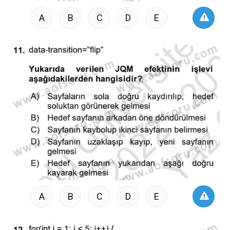
A
B
C
D
E
A
B
C
D
E