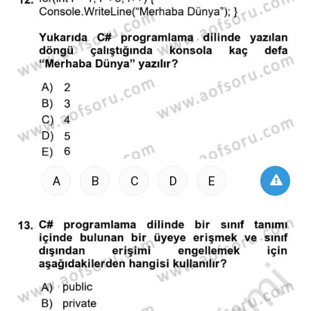
A
B
C
D
E