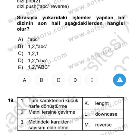
A
B
C
D
E