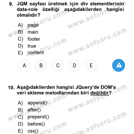
A
B
C
D
E