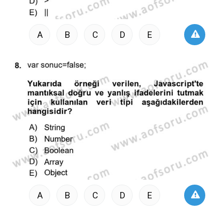
A
B
C
D
E
A
B
C
D
E