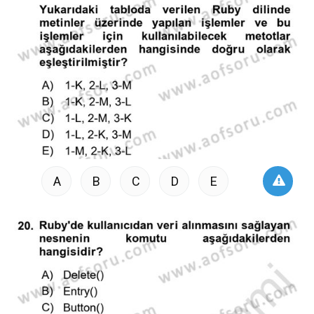
A
B
C
D
E