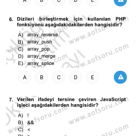
A
B
C
D
E