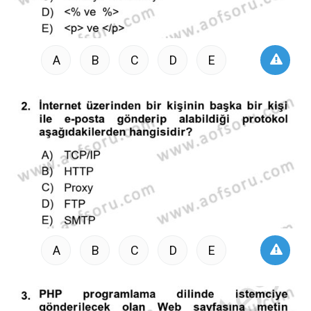
A
B
C
D
E
A
B
C
D
E