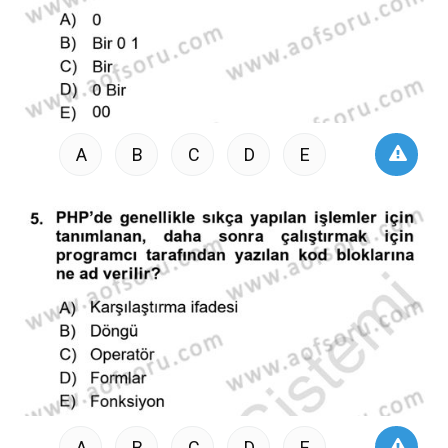
A
B
C
D
E
A
B
C
D
E