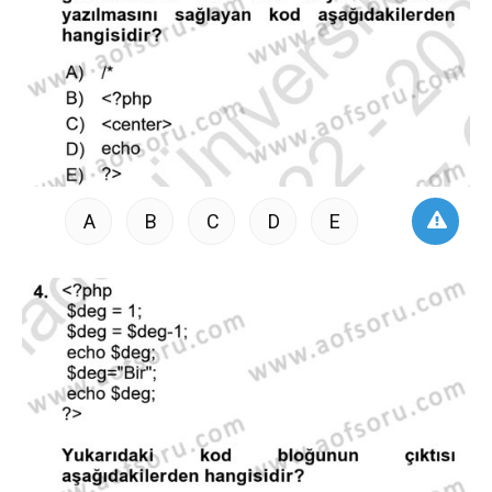
A
B
C
D
E