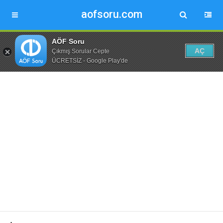
aofsoru.com
AÖF Soru
AÇ
Çıkmış Sorular Cepte
ÜCRETSİZ - Google Play'de