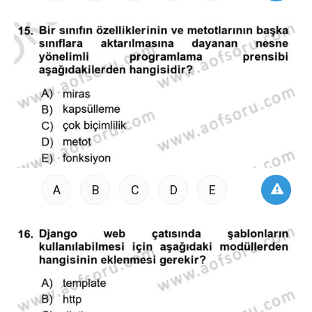
A
B
C
D
E