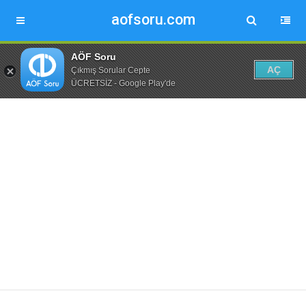
aofsoru.com
AÖF Soru
AÇ
Çıkmış Sorular Cepte
ÜCRETSİZ - Google Play'de