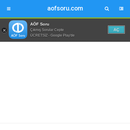
aofsoru.com
AÖF Soru
AÇ
Çıkmış Sorular Cepte
ÜCRETSİZ - Google Play'de