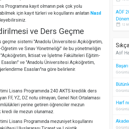
sans Programına kayıt olmanın pek çok yolu
AÖF 2
bilmek için kayıt türleri ve koşullarını anlatan
Nasıl
Dönem 
eyebilirsiniz.
date_range
12 M
dirilmesi ve Ders Geçme
rs geçme sistemi "Anadolu Üniversitesi Açıköğretim,
Sıkça
im-Öğretim ve Sınav Yönetmeliği" ile bu yönetmeliğin
Aöf Ha
 "Açıköğretim, İktisat ve İşletme Fakülteleri Eğitim-
Esasları" ve "Anadolu Üniversitesi Açıköğretim,
Başarı
ğerlendirme Esasları"na göre belirlenir.
Görüntü
Bütünl
netimi Lisans Programında 240 AKTS kredilik ders
Görüntü
layan FF, YZ, DZ notu olmayan, Genel Not Ortalaması
Harf n
mlülükleri yerine getiren öğrenciler mezun
Görüntü
sik kredi ile mezun olunamaz.
Akadem
netimi Lisans Programında mezuniyet koşullarını
Görüntü
akültesi Uluslararası Ticaret ve Lojistik