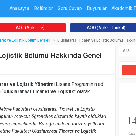
Anasayfa
Bölümler
Soru Cevap
Duyurular
Akademik 
AÖL (Açık Lise)
AÖO (Açık Ortaokul)
aret ve Lojistik Bölüm Dersleri
Uluslararası Ticaret ve Lojistik Bölümü Hakkın
 Lojistik Bölümü Hakkında Genel
aret ve Lojistik Yönetimi
Lisans Programının adı
 “
Uluslararası Ticaret ve Lojistik
” olarak
letme Fakültesi Uluslararası Ticaret ve Lojistik
ptıran mevcut öğrenciler, sistemde kayıtlı oldukları
1
am edeceklerdir. Bu öğrencilerin mezuniyetlerine
letme Fakültesi
Uluslararası Ticaret ve Lojistik
Gün