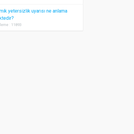
ik yetersizlik uyarısı ne anlama
ktedir?
leme : 11893