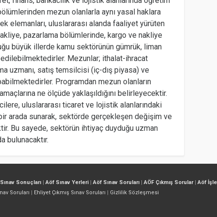
et, finans, bankacılık ve lojistik alanlarında öğretim
bölümlerinden mezun olanlarla aynı yasal haklara
slek elemanları, uluslararası alanda faaliyet yürüten
nakliye, pazarlama bölümlerinde, kargo ve nakliye
lduğu büyük illerde kamu sektörünün gümrük, liman
edilebilmektedirler. Mezunlar; ithalat-ihracat
lma uzmanı, satış temsilcisi (iç-dış piyasa) ve
abilmektedirler. Programdan mezun olanların
maçlarına ne ölçüde yaklaşıldığını belirleyecektir.
ere, uluslararası ticaret ve lojistik alanlarındaki
ı bir arada sunarak, sektörde gerçekleşen değişim ve
ktir. Bu sayede, sektörün ihtiyaç duyduğu uzman
a bulunacaktır.
 Sınav Sonuçları
|
Aöf Sınav Yerleri
|
Aöf Sınav Soruları
|
AÖF Çıkmış Sorular
|
Aöf İşl
nav Soruları
|
Ehliyet Çıkmış Sınav Soruları
|
Gizlilik Sözleşmesi