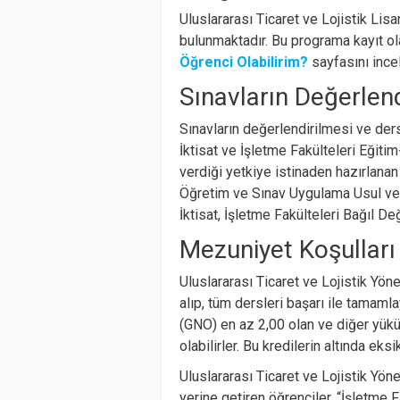
Uluslararası Ticaret ve Lojistik Li
bulunmaktadır. Bu programa kayıt ola
Öğrenci Olabilirim?
sayfasını incel
Sınavların Değerlen
Sınavların değerlendirilmesi ve de
İktisat ve İşletme Fakülteleri Eğit
verdiği yetkiye istinaden hazırlanan
Öğretim ve Sınav Uygulama Usul ve 
İktisat, İşletme Fakülteleri Bağıl De
Mezuniyet Koşulları
Uluslararası Ticaret ve Lojistik Yö
alıp, tüm dersleri başarı ile tamam
(GNO) en az 2,00 olan ve diğer yükü
olabilirler. Bu kredilerin altında ek
Uluslararası Ticaret ve Lojistik Yö
yerine getiren öğrenciler, “İşletme F