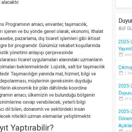
alacaktır.
Duyur
ans Programının amacı, envanter, taşımacılık,
Aöf Du
 içeren ve bu yönde genel olarak; ekonomi, ithalat
hasebe, pazarlama, dış ticaret işlemleri gibi iktisat
2025-2
egre bir programdır. Günümüz rekabet koşullarında
Yayıml
jistik yönetimi anlayışı çerçevesinde
date_range
Şimd
uslararası ticaret uygulamaları alanındaki uzmanların
olmaları beklenmektedir. Lojistik, salt bir taşımacılık
Çıkmış
date_range
edir. Taşımacılığın yanında mal, hizmet, bilgi ve
2 Te
, depolanması, müşterinin gereksinim duyduğu
2025-2
tlerin ekonomik bir plân dâhilinde koordine
Duyur
rogramın amacı, ülkemizin ve bulunduğu bölgenin
date_range
29 H
ksinimlerine cevap verebilecek, yeterli bilgi
cı dil bilen, donanımlı ve sektördeki insan
2025-2
lecek nitelikli uzman elemanlar yetiştirmektir.
Dönem 
t Yaptırabilir?
Açıkla
date_range
18 M