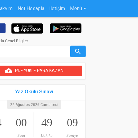
Takvim
Not Hesapla
İletişim
Menü
da Genel Bilgiler
search
cloud_upload
PDF YÜKLE PARA KAZAN
Yaz Okulu Sınavı
22 Ağustos 2026 Cumartesi
4
00
49
09
Saat
Dakika
Saniye