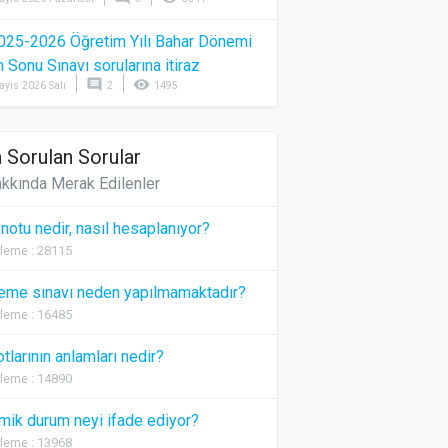
025-2026 Öğretim Yılı Bahar Dönemi
Sonu Sınavı sorularına itiraz
comment
visibility
ayıs 2026 Salı
2
1495
 Sorulan Sorular
kkında Merak Edilenler
 notu nedir, nasıl hesaplanıyor?
leme : 28115
eme sınavı neden yapılmamaktadır?
leme : 16485
otlarının anlamları nedir?
leme : 14890
ik durum neyi ifade ediyor?
leme : 13968