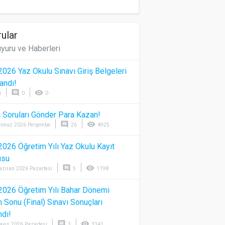
ular
yuru ve Haberleri
026 Yaz Okulu Sınavı Giriş Belgeleri
andı!
comment
visibility
i
0
0
 Soruları Gönder Para Kazan!
comment
visibility
mmuz 2026 Perşembe
26
4925
026 Öğretim Yılı Yaz Okulu Kayıt
usu
comment
visibility
aziran 2026 Pazartesi
5
1198
026 Öğretim Yılı Bahar Dönemi
Sonu (Final) Sınavı Sonuçları
ndı!
comment
visibility
ayıs 2026 Pazartesi
3
3341