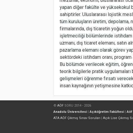
mezunlar, ekonomi, uluslararası ticar
yapan diğer fakülte ve yüksekokul 
sahiptirler. Uluslararası lojistik me
tüm kuruluşların üretim, depolama, 
firmalarında, dış ticaretin yoğun o
işletmeciliği bölümlerinde istihdam 
uzmanı, dış ticaret elemanı, satın a
pazarlama elemanı olarak görev yap
sektördeki istihdam oranı, program a
Bu bölümde verilecek eğitim, öğrencil
teorik bilgilerle pratik uygulamalar
gelişmeleri öğrenme fırsatı verece
insan kaynağının yetişmesine katkıd
©
AÖF
SORU 2014 - 2026
Anadolu Üniversitesi
|
Açıköğretim Fakültesi
|
Aöf
ATA AÖF Çıkmış Sınav Soruları
|
Açık Lise Çıkmış Sı