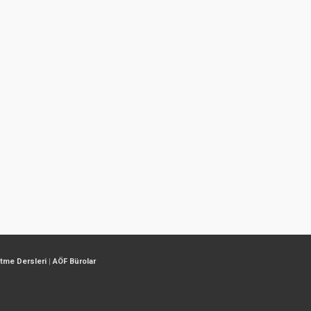
etme Dersleri
|
AÖF Bürolar