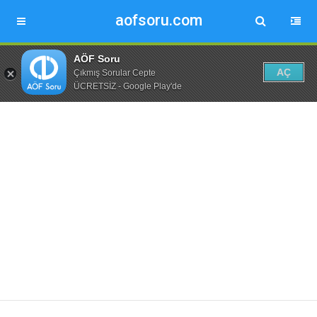
aofsoru.com
AÖF Soru
AÇ
Çıkmış Sorular Cepte
ÜCRETSİZ - Google Play'de