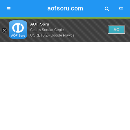
aofsoru.com
AÖF Soru
AÇ
Çıkmış Sorular Cepte
ÜCRETSİZ - Google Play'de