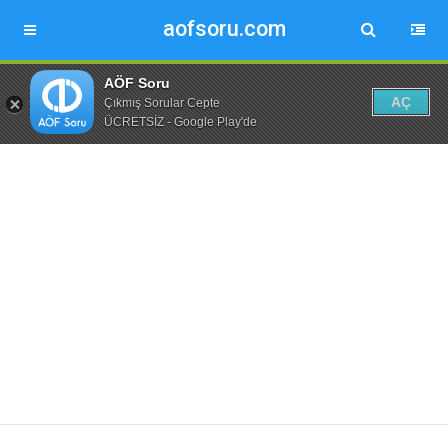
aofsoru.com
AÖF Soru
AÇ
Çıkmış Sorular Cepte
ÜCRETSİZ - Google Play'de