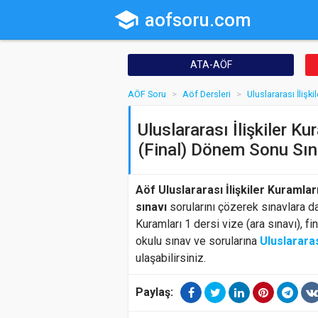
school
aofsoru.com
ATA-AÖF
AÖF Soru
Aöf Dersleri
Uluslararası İlişki
Uluslararası İlişkiler K
(Final) Dönem Sonu Sın
Aöf Uluslararası İlişkiler Kuramlar
sınavı
sorularını çözerek sınavlara daha
Kuramları 1 dersi vize (ara sınavı), f
okulu sınav ve sorularına
Uluslararas
ulaşabilirsiniz.
Paylaş: