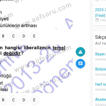
2025-
(Final
date_range
4 Ma
B
C
D
E
Sıkça
Aöf Ha
warning
Başarı
Görüntü
comment
Bütünl
Görüntü
Harf n
Görüntü
Akadem
B
C
D
E
Görüntü