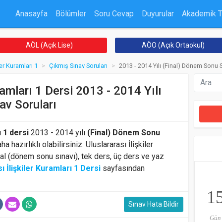
Anasayfa
Bölümler
Soru Cevap
Duyurular
Akademik 
AÖL (Açık Lise)
AÖO (Açık Ortaokul)
ler Kuramları 1
Çıkmış Sınav Soruları
2013 - 2014 Yılı (Final) Dönem Sonu S
uramları 1 Dersi 2013 - 2014 Yılı
av Soruları
ı 1 dersi
2013 - 2014 yılı
(Final) Dönem Sonu
 hazırlıklı olabilirsiniz. Uluslararası İlişkiler
inal (dönem sonu sınavı), tek ders, üç ders ve yaz
ı İlişkiler Kuramları 1 Dersi
sayfasından
1
Sınav Hata Bildir
Gün