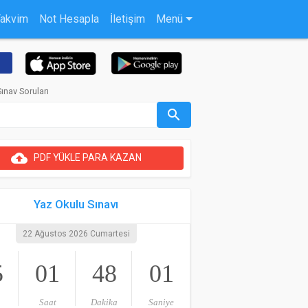
Takvim
Not Hesapla
İletişim
Menü
ınav Soruları
search
cloud_upload
PDF YÜKLE PARA KAZAN
Yaz Okulu Sınavı
22 Ağustos 2026 Cumartesi
5
01
48
00
Saat
Dakika
Saniye