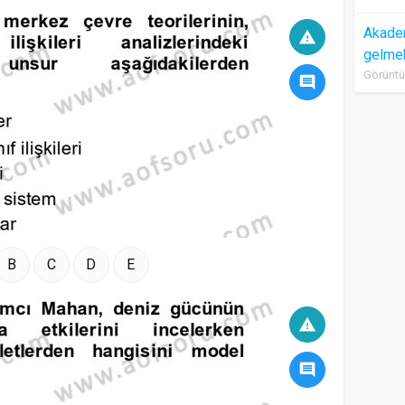
Akadem
warning
gelme
Görüntü
comment
B
C
D
E
warning
comment