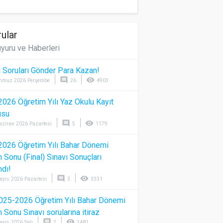
ular
yuru ve Haberleri
 Soruları Gönder Para Kazan!
comment
visibility
mmuz 2026 Perşembe
26
4903
026 Öğretim Yılı Yaz Okulu Kayıt
usu
comment
visibility
aziran 2026 Pazartesi
5
1179
026 Öğretim Yılı Bahar Dönemi
Sonu (Final) Sınavı Sonuçları
ndı!
comment
visibility
ayıs 2026 Pazartesi
3
3331
025-2026 Öğretim Yılı Bahar Dönemi
Sonu Sınavı sorularına itiraz
comment
visibility
ayıs 2026 Salı
2
1481