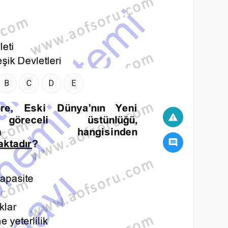
B
C
D
E
warning
comment