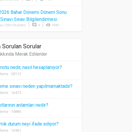
2026 Bahar Dönemi Dönem Sonu
) Sınavı Sınav Bilgilendirmesi
comment
visibility
yıs 2026 Pazartesi
4
3440
 Sorulan Sorular
kkında Merak Edilenler
 notu nedir, nasıl hesaplanıyor?
leme : 28112
eme sınavı neden yapılmamaktadır?
leme : 16475
otlarının anlamları nedir?
leme : 14885
ik durum neyi ifade ediyor?
leme : 13961