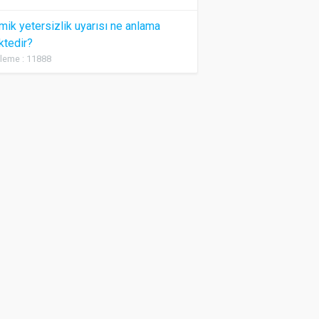
ik yetersizlik uyarısı ne anlama
ktedir?
leme : 11888