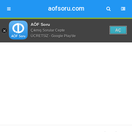
aofsoru.com
AÖF Soru
AÇ
Çıkmış Sorular Cepte
ÜCRETSİZ - Google Play'de