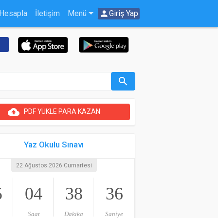
 Hesapla
İletişim
Menü
person
Giriş Yap
search
cloud_upload
PDF YÜKLE PARA KAZAN
Yaz Okulu Sınavı
22 Ağustos 2026 Cumartesi
5
04
38
36
Saat
Dakika
Saniye