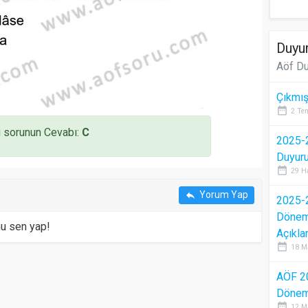
Duyur
Aöf Du
Çıkmış
date_range
2 Te
 sorunun Cevabı:
C
2025-2
Duyur
date_range
29 H
Yorum Yap
reply
2025-2
Dönem 
mu sen yap!
Açıkla
date_range
18 M
AÖF 2
Dönem 
date_range
12 M