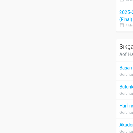
2025-
(Final
date_range
4 Ma
Sıkça
Aöf Ha
Başarı
Görüntü
Bütünl
Görüntü
Harf n
Görüntü
Akadem
Görüntü