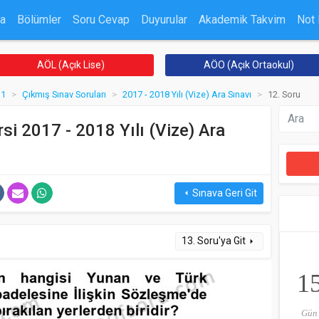
a
Bölümler
Soru Cevap
Duyurular
Akademik Takvim
Not
AÖL (Açık Lise)
AÖO (Açık Ortaokul)
 1
Çıkmış Sınav Soruları
2017 - 2018 Yılı (Vize) Ara Sınavı
12. Soru
rsi 2017 - 2018 Yılı (Vize) Ara
Sınava Geri Git
arrow_left
13. Soru'ya Git
arrow_right
1
Gün