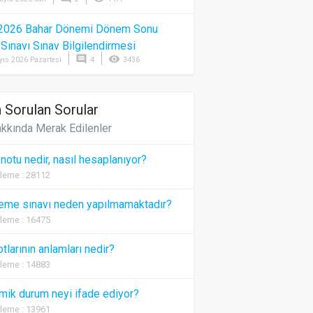
2026 Bahar Dönemi Dönem Sonu
) Sınavı Sınav Bilgilendirmesi
comment
visibility
yıs 2026 Pazartesi
4
3436
 Sorulan Sorular
kkında Merak Edilenler
 notu nedir, nasıl hesaplanıyor?
leme : 28112
eme sınavı neden yapılmamaktadır?
leme : 16475
otlarının anlamları nedir?
leme : 14883
ik durum neyi ifade ediyor?
leme : 13961