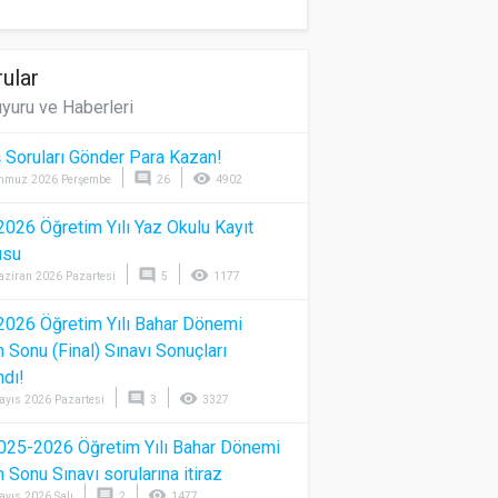
ular
yuru ve Haberleri
 Soruları Gönder Para Kazan!
comment
visibility
mmuz 2026 Perşembe
26
4902
026 Öğretim Yılı Yaz Okulu Kayıt
usu
comment
visibility
aziran 2026 Pazartesi
5
1177
026 Öğretim Yılı Bahar Dönemi
Sonu (Final) Sınavı Sonuçları
ndı!
comment
visibility
ayıs 2026 Pazartesi
3
3327
025-2026 Öğretim Yılı Bahar Dönemi
Sonu Sınavı sorularına itiraz
comment
visibility
ayıs 2026 Salı
2
1477