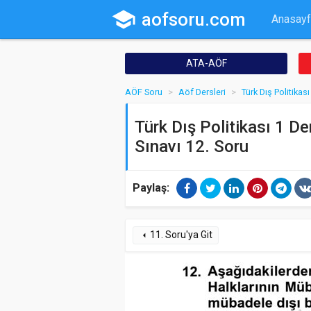
school
aofsoru.com
Anasayf
ATA-AÖF
AÖF Soru
Aöf Dersleri
Türk Dış Politikası
Türk Dış Politikası 1 De
Sınavı 12. Soru
Paylaş:
11. Soru'ya Git
arrow_left